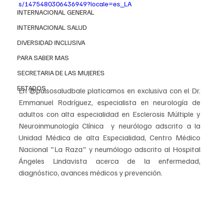
s/1475480306436949?locale=es_LA
INTERNACIONAL GENERAL
INTERNACIONAL SALUD
DIVERSIDAD INCLUSIVA
PARA SABER MAS
SECRETARIA DE LAS MUJERES
ESTADOS
En @pulsosaludbale platicamos en exclusiva con el Dr. 
Emmanuel Rodríguez, especialista en neurología de 
adultos con alta especialidad en Esclerosis Múltiple y 
Neuroinmunología Clínica  y neurólogo adscrito a la 
Unidad Médica de alta Especialidad, Centro Médico 
Nacional "La Raza" y neumólogo adscrito al Hospital 
Ángeles Lindavista acerca de la enfermedad, 
diagnóstico, avances médicos y prevención.