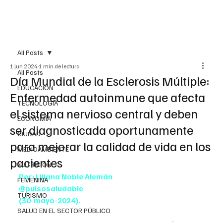
All Posts
1 jun 2024
1 min de lectura
All Posts
Día Mundial de la Esclerosis Múltiple:
EDUCACIÓN
Enfermedad autoinmune que afecta
TECNOLOGÍA
el sistema nervioso central y deben
ECONOMÍA
ser diagnosticada oportunamente
CIUDAD
para mejorar la calidad de vida en los
MEDIOAMBIENTE
pacientes
NUTRICIÓN
Por: Liliana Noble Alemán
FEMENINA
@pulsosaludable
TURISMO
(30-mayo-2024).
SALUD EN EL SECTOR PÚBLICO