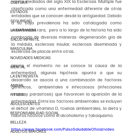
Hasta mediados del siglo XIX la Esclerosis Múltiple fue 
CULTURA
clasificada como una enfermedad diferente de otras 
ESTADOS
entidades que se conocen desde la antigüedad. Debido 
SEGURIDAD
a su baja prevalencia ha sido catalogada como 
enfermedad rara,  pero a lo largo de la historia ha sido 
LA MAÑANERA
nombrada de diversas maneras: degeneración gris de 
SALUD INFANTIL
la médula, esclerosis insular, esclerosis diseminada y 
MASCULINA
esclerosis de placas entre otras.
NOVEDADES MEDICAS
Hasta el momento no se conoce la causa de la 
MENTAL
enfermedad, algunas hipótesis apunta a que su 
LA ENTREVISTA
desarrollo se asocia a una combinación de factores 
ANIMAL
genéticos,  ambientales e infecciosos (infecciones 
virales y parasitosis) que favorecen la aparición de la 
FITNESS
enfermedad. Entre los factores ambientales se incluyen 
ADOLESCENTES
el déficit de vitamina D, toxinas ambientales, la dieta y 
RESPONSABILIDAD SOCIAL
hábitos nocivos como el alcoholismo y tabaquismo.
BELLEZA
https://www.facebook.com/PulsoSaludableOficial/video
ADULTOS MAYORES