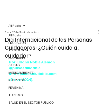
All Posts
5 nov 2024
3 min de lectura
All Posts
Día Internacional de las Personas
EDUCACIÓN
Cuidadoras: ¿Quién cuida al
TECNOLOGÍA
cuidador?
ECONOMÍA
Por: Liliana Noble Alemán
CIUDAD
@pulsosaludable
MEDIOAMBIENTE
info@pulsosaludable.com
(5-nov-2024).
NUTRICIÓN
FEMENINA
TURISMO
SALUD EN EL SECTOR PÚBLICO