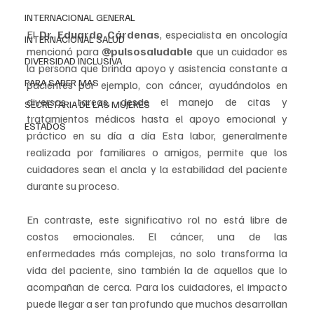
INTERNACIONAL GENERAL
El 
Dr. Eduardo Cárdenas
, especialista en oncología 
INTERNACIONAL SALUD
mencionó para 
@pulsosaludable 
que un cuidador es 
DIVERSIDAD INCLUSIVA
la persona que brinda apoyo y asistencia constante a 
PARA SABER MAS
pacientes por ejemplo, con cáncer, ayudándolos en 
diversas tareas, desde el manejo de citas y 
SECRETARIA DE LAS MUJERES
tratamientos médicos hasta el apoyo emocional y 
ESTADOS
práctico en su día a día Esta labor, generalmente 
realizada por familiares o amigos, permite que los 
cuidadores sean el ancla y la estabilidad del paciente 
durante su proceso.
En contraste, este significativo rol no está libre de 
costos emocionales. El cáncer, una de las 
enfermedades más complejas, no solo transforma la 
vida del paciente, sino también la de aquellos que lo 
acompañan de cerca. Para los cuidadores, el impacto 
puede llegar a ser tan profundo que muchos desarrollan 