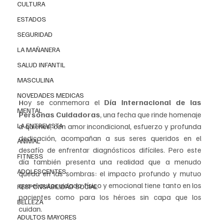
CULTURA
ESTADOS
SEGURIDAD
LA MAÑANERA
SALUD INFANTIL
MASCULINA
NOVEDADES MEDICAS
oy se conmemora el
 Día Internacional de las 
H
MENTAL
Personas Cuidadoras
, una fecha que rinde homenaje 
LA ENTREVISTA
a quienes, con amor incondicional, esfuerzo y profunda 
dedicación, acompañan a sus seres queridos en el 
ANIMAL
desafío de enfrentar diagnósticos difíciles. Pero este 
FITNESS
día también presenta una realidad que a menudo 
ADOLESCENTES
queda en las sombras: el impacto profundo y mutuo 
que el autocuidado físico y emocional tiene tanto en los 
RESPONSABILIDAD SOCIAL
pacientes como para los héroes sin capa que los 
BELLEZA
cuidan.
ADULTOS MAYORES