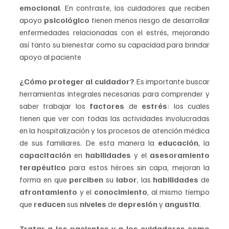
emocional
. En contraste, los cuidadores que reciben 
apoyo 
psicológico 
tienen menos riesgo de desarrollar 
enfermedades relacionadas con el estrés, mejorando 
así tanto su bienestar como su capacidad para brindar 
apoyo al paciente
¿Cómo proteger al cuidador? 
Es importante buscar 
herramientas integrales necesarias para comprender y 
saber trabajar los 
factores 
de 
estrés
: los cuales 
tienen que ver con todas las actividades involucradas 
en la hospitalización y los procesos de atención médica 
de sus familiares. De esta manera la 
educación
, la 
capacitación 
en 
habilidades 
y el 
asesoramiento 
terapéutico 
para estos héroes sin capa, mejoran la 
forma en que 
perciben
 su 
labor
, las 
habilidades 
de 
afrontamiento 
y el 
conocimiento
, al mismo tiempo 
que 
reducen 
sus 
niveles 
de 
depresión 
y 
angustia
.
Tratar a los pacientes y a los cuidadores como 