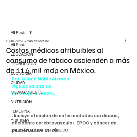
All Posts
5 jun 2023
3 min de lectura
All Posts
Costos médicos atribuibles al
EDUCACIÓN
consumo de tabaco ascienden a más
TECNOLOGÍA
de 116 mil mdp en México.
ECONOMÍA
Por. Liliana Noble Alemán
CIUDAD
@pulsosaludable
MEDIOAMBIENTE
CDMX. (5 jun 2023).
NUTRICIÓN
FEMENINA
. Incluye atención de enfermedades cardíacas, 
TURISMO
accidente cerebrovascular, EPOC y cáncer de 
pulmón, entre otras
SALUD EN EL SECTOR PÚBLICO