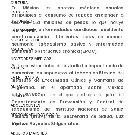
CULTURA
En 
México
, los 
costos médicos anuales 
ESTADOS
atribuibles 
al 
consumo 
de 
tabaco ascienden 
a 
SEGURIDAD
116 mil 151 millones
 de 
pesos
, lo que incluye 
atención de 
enfermedades cardiacas
, 
accidente 
LA MAÑANERA
cerebrovascular
, 
diferentes tipos 
de 
cáncer
, 
SALUD INFANTIL
neumonía
, 
tabaquismo pasivo 
y 
enfermedad 
MASCULINA
pulmonar obstructiva crónica
 (
EPOC
).
NOVEDADES MEDICAS
Así lo muestran datos del 
estudio La importancia de 
MENTAL
aumentar los impuestos al tabaco en México
, del 
LA ENTREVISTA
Instituto de Efectividad Clínica y Sanitaria de 
ANIMAL
Argentina
, en el 
apartado sobre México 
bit.ly/3WVKGqo
 en el que participó la jefa del 
FITNESS
Departamento 
de 
Prevención y Control 
de 
ADOLESCENTES
tabaquismo, 
del 
Instituto Nacional 
de 
Salud 
RESPONSABILIDAD SOCIAL
Pública (INSP)
,
de la 
Secretaría 
de 
Salud, Luz 
Myriam Reynales Shigematsu
.
BELLEZA
ADULTOS MAYORES