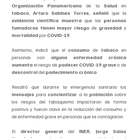
Organización Panamericana
 de la 
Salud
 en 
tabaco
, 
Arturo Sabines Torres
, 
señaló 
que la 
evidencia científica muestra
 que las 
personas 
fumadoras tienen mayor riesgo
 de 
gravedad 
y 
mortalidad 
por 
COVID-19
.
Asimismo, indicó que el 
consumo 
de 
tabaco
 en 
personas con 
alguna enfermedad crónica 
aumenta
 el riesgo de 
padecer COVID-19 grave 
o de 
descontrol
 del 
padecimiento crónico
.
Resaltó que durante la emergencia sanitaria los 
mensajes 
para 
concientizar 
a la 
población 
sobre 
los riesgos del tabaquismo impactaron de forma 
positiva y fueron clave en la reducción del consumo y 
de enfermedad grave en personas que se contagiaron.
El 
director general
 del 
INER
, 
Jorge Salas 