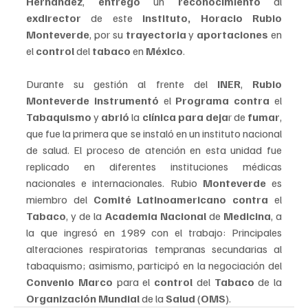
Hernández
, 
entregó 
un 
reconocimiento 
al 
exdirector 
de este 
instituto, Horacio Rubio 
Monteverde
, por su 
trayectoria
 y 
aportaciones
 en 
el 
control
 del 
tabaco
 en 
México
.
Durante su gestión al frente del 
INER
, 
Rubio 
Monteverde instrumentó
 el 
Programa contra
 el 
Tabaquismo 
y 
abrió 
la 
clínica para deja
r de 
fumar
, 
que fue la primera que se instaló en un instituto nacional 
de salud. El proceso de atención en esta unidad fue 
replicado en diferentes instituciones médicas 
nacionales e internacionales. Rubio 
Monteverde 
es 
miembro del 
Comité Latinoamericano contra
 el 
Tabaco
, y de la 
Academia Nacional 
de 
Medicina
, a 
la que ingresó en 1989 con el trabajo: Principales 
alteraciones respiratorias tempranas secundarias al 
tabaquismo; asimismo, participó en la negociación del 
Convenio Marco
 para el 
control 
del 
Tabaco 
de la 
Organización Mundial
 de la 
Salud
 (
OMS
). 