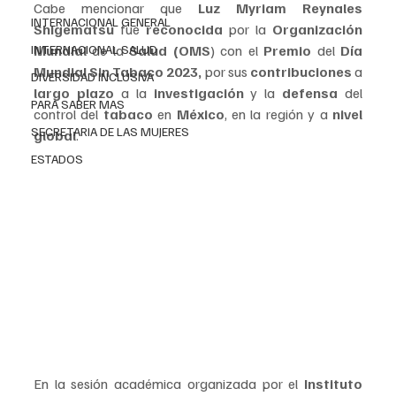
Cabe mencionar que 
Luz Myriam Reynales 
INTERNACIONAL GENERAL
Shigematsu
 fue 
reconocida 
por la 
Organización 
INTERNACIONAL SALUD
Mundial
 de la 
Salud (OMS
) con el 
Premio 
del
 Día 
Mundial Sin Tabaco 2023,
 por sus 
contribuciones 
a 
DIVERSIDAD INCLUSIVA
largo plazo 
a la 
investigación 
y la 
defensa 
del 
PARA SABER MAS
control del 
tabaco 
en 
México
, en la región y a 
nivel 
SECRETARIA DE LAS MUJERES
global
.
ESTADOS
En la sesión académica organizada por el
 Instituto 