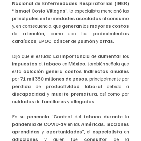
Nacional 
de 
Enfermedades Respiratorias (INER) 
“Ismael Cosío Villegas
”, la especialista mencionó las 
principales enfermedades asociadas
 al 
consumo 
y, en consecuencia, que 
generan 
los 
mayores costos 
de 
atención
, como son los 
padecimientos 
cardíacos
, 
EPOC
, 
cáncer 
de 
pulmón 
y 
otras
.
Dijo que el estudio 
La importancia 
de 
aumentar 
los 
impuestos 
al 
tabaco 
en 
México
, también señala que 
esta 
adicción genera costos indirectos anuales
por 
71 mil 350 millones de pesos
, principalmente por 
pérdida
 de 
productividad laboral 
debido a 
discapacidad 
y 
muerte prematura
, así como por 
cuidados
 de 
familiares
 y 
allegados
.
En su 
ponencia
 “
Control 
del 
tabaco durante 
la 
pandemia
 de 
COVID-19
 en las 
Américas
: 
lecciones 
aprendidas
 y 
oportunidades
”, el 
especialista 
en 
adicciones 
y quien fue 
consultor 
de la 