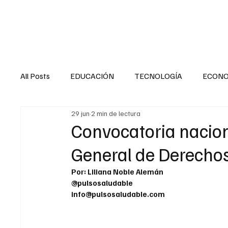
HOME
SALUD
All Posts
EDUCACIÓN
TECNOLOGÍA
ECON
29 jun
2 min de lectura
SALUD EN EL SECTOR PÚBLICO
CULTURA
Convocatoria naciona
General de Derechos
MENTAL
LA ENTREVISTA
ANIMAL
FI
Por: Liliana Noble Alemán
@pulsosaludable
info@pulsosaludable.com
INTERNACIONAL GENERAL
INTERNACIONAL S