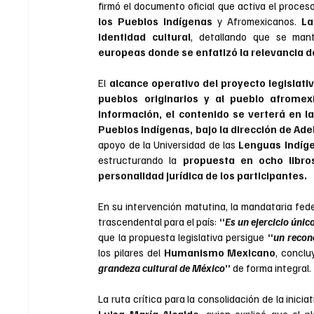
firmó el documento oficial que activa el proceso 
los Pueblos Indígenas
 y Afromexicanos. 
La
identidad cultural
, detallando que se man
europeas donde se enfatizó la relevancia d
El 
alcance operativo del proyecto legislat
pueblos originarios y al pueblo afromex
información, el contenido se verterá en la
Pueblos Indígenas, bajo la dirección de Ad
apoyo de la Universidad de las 
Lenguas Indíge
estructurando la 
propuesta en ocho libro
personalidad jurídica de los participantes.
En su intervención matutina, la mandataria fed
trascendental para el país:
 “
Es un ejercicio únic
que la propuesta legislativa persigue 
“
un recon
los pilares del
 Humanismo Mexicano
, conclu
grandeza cultural de México
” 
de forma integral.
La ruta crítica para la consolidación de la iniciat
Luisa María Alcalde
, quien explicó que el 