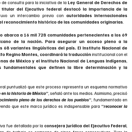
de consulta para la iniciativa de la 
Ley General de Derechos de 
 titular del Ejecutivo federal destacó la importancia de la 
tuvo un intercambio previo con
 autoridades internacionales 
el reconocimiento histórico de las comunidades originarias
.
ivo abarca a 16 mil 728 comunidades pertenecientes a los 69 
icano de la nación. Para asegurar un acceso pleno a la 
s 68 variantes lingüísticas del país.
El Instituto Nacional de 
elfo Regino Montes, coordinará la traducción
 institucional con el 
nas de México y el Instituto Nacional de Lenguas Indígenas
, 
s fundamentales que definen la libre determinación y la 
eral puntualizó que este proceso representa un esquema normativo 
o en la historia de México
”
, señaló ante los medios. Asimismo, precisó 
ocimiento pleno de los derechos de los pueblos
”
, fundamentado en 
yendo que este marco jurídico es indispensable para 
“
reconocer la 
iva fue detallada por la 
consejera Jurídica del Ejecutivo Federal
, 
plan de trabajo se compone de cinco fases consecutivas. Tras la 