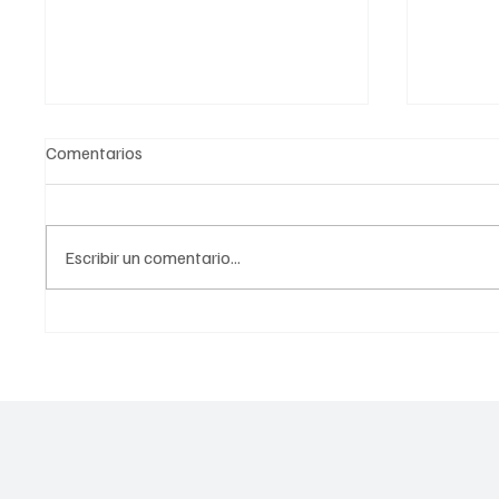
Comentarios
Escribir un comentario...
Ayuda humanitaria de México
Preside
en Venezuela tras los recientes
al Esta
terremotos
Nacion