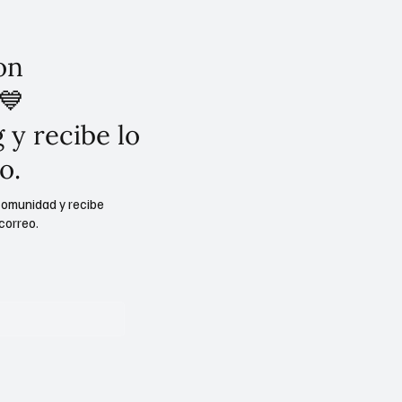
on
💙
 y recibe lo
o.
comunidad y recibe
correo.