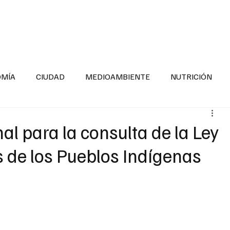
INFORMACIÓN GENERAL
LA ENTREVISTA
PA
OMÍA
CIUDAD
MEDIOAMBIENTE
NUTRICIÓN
ESTADOS
SEGURIDAD
LA MAÑANERA
SALUD INF
l para la consulta de la Ley
 de los Pueblos Indígenas
TNESS
ADOLESCENTES
RESPONSABILIDAD SOCIAL
ALUD
DIVERSIDAD INCLUSIVA
PARA SABER MAS