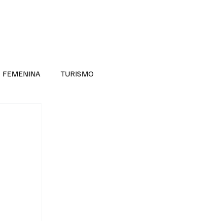
RA SABER MÁS
DIVERSIDAD INCLUSIVA
FEMENINA
TURISMO
ANTIL
MASCULINA
NOVEDADES MEDICAS
BELLEZA
ADULTOS MAYORES
SECRETARIA DE LAS MUJERES
ESTADOS