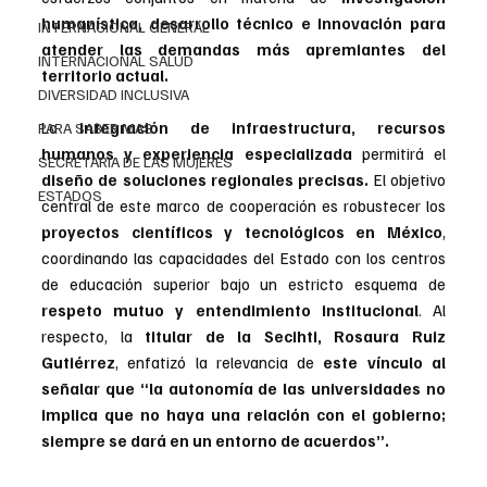
humanística, desarrollo técnico e innovación para 
INTERNACIONAL GENERAL
atender las demandas más apremiantes del 
INTERNACIONAL SALUD
territorio actual.
DIVERSIDAD INCLUSIVA
La
 integración de infraestructura, recursos 
PARA SABER MAS
humanos y experiencia especializada
 permitirá el
SECRETARIA DE LAS MUJERES
diseño de soluciones regionales precisas.
 El objetivo 
ESTADOS
central de este marco de cooperación es robustecer los 
proyectos científicos y tecnológicos en México
, 
coordinando las capacidades del Estado con los centros 
de educación superior bajo un estricto esquema de 
respeto mutuo y entendimiento institucional
. Al 
respecto, la 
titular de la Secihti, Rosaura Ruiz 
Gutiérrez
, enfatizó la relevancia de 
este vínculo al 
señalar que “la autonomía de las universidades no 
implica que no haya una relación con el gobierno; 
siempre se dará en un entorno de acuerdos”.