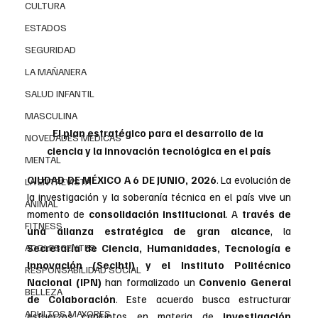
CULTURA
ESTADOS
SEGURIDAD
LA MAÑANERA
SALUD INFANTIL
MASCULINA
El plan estratégico para el desarrollo de la 
NOVEDADES MEDICAS
ciencia y la innovación tecnológica en el país
MENTAL
CIUDAD DE MÉXICO A 6 DE JUNIO, 2026
. 
La evolución de 
LA ENTREVISTA
la investigación y la soberanía técnica en el país vive un 
ANIMAL
momento de 
consolidación institucional
. A 
través de 
FITNESS
una alianza estratégica de gran alcance
, la 
ADOLESCENTES
Secretaría de Ciencia, Humanidades, Tecnología e 
Innovación (Secihti) y el Instituto Politécnico 
RESPONSABILIDAD SOCIAL
Nacional (IPN)
 han formalizado un 
Convenio General 
BELLEZA
de Colaboración
. Este acuerdo busca estructurar 
ADULTOS MAYORES
esfuerzos conjuntos en materia de 
investigación 