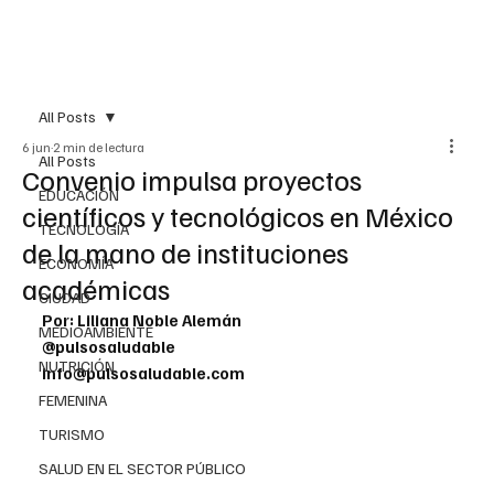
All Posts
6 jun
2 min de lectura
All Posts
Convenio impulsa proyectos
EDUCACIÓN
científicos y tecnológicos en México
TECNOLOGÍA
de la mano de instituciones
ECONOMÍA
académicas
CIUDAD
Por: Liliana Noble Alemán
MEDIOAMBIENTE
@pulsosaludable
NUTRICIÓN
info@pulsosaludable.com
FEMENINA
TURISMO
SALUD EN EL SECTOR PÚBLICO