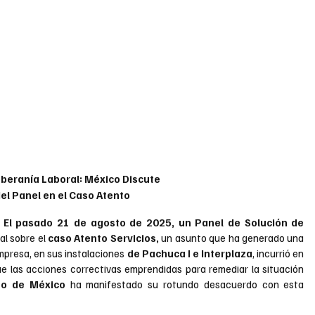
oberanía Laboral: México Discute 
 del Panel en el Caso Atento
 El pasado 21 de agosto de 2025, un Panel de Solución de 
al sobre el 
caso Atento Servicios,
 un asunto que ha generado una 
mpresa, en sus instalaciones 
de Pachuca I e Interplaza
, incurrió en 
ue las acciones correctivas emprendidas para remediar la situación 
no de México
 ha manifestado su rotundo desacuerdo con esta 