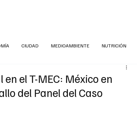
INFORMACIÓN GENERAL
LA ENTREVISTA
PA
OMÍA
CIUDAD
MEDIOAMBIENTE
NUTRICIÓN
ESTADOS
SEGURIDAD
LA MAÑANERA
SALUD INF
l en el T-MEC: México en
llo del Panel del Caso
TNESS
ADOLESCENTES
RESPONSABILIDAD SOCIAL
ALUD
DIVERSIDAD INCLUSIVA
PARA SABER MAS