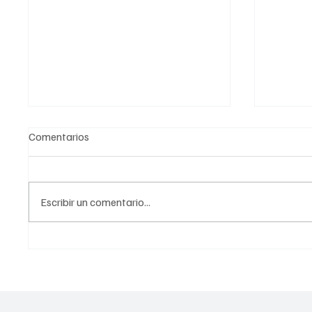
Comentarios
Escribir un comentario...
Un logro sin precedentes:
Ingreso
México reduce la pobreza en
Desigua
13.4 millones de personas
Celebra