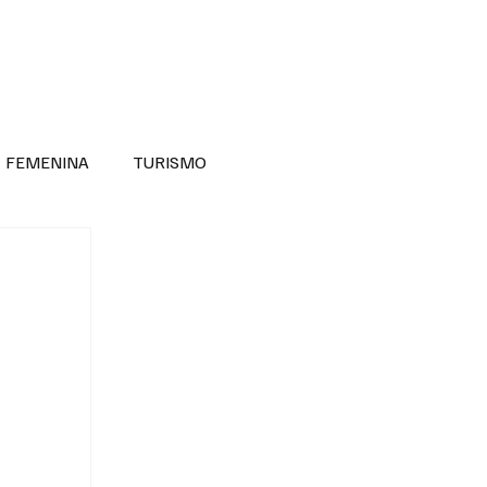
RA SABER MÁS
DIVERSIDAD INCLUSIVA
FEMENINA
TURISMO
ANTIL
MASCULINA
NOVEDADES MEDICAS
BELLEZA
ADULTOS MAYORES
SECRETARIA DE LAS MUJERES
ESTADOS