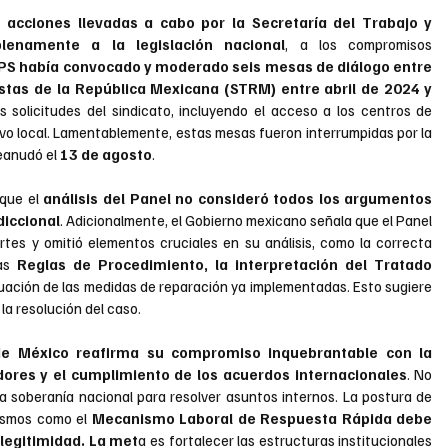
cciones llevadas a cabo por la Secretaría del Trabajo y 
plenamente a la legislación nacional
, a los compromisos 
PS había convocado y moderado seis mesas de diálogo entre 
istas de la República Mexicana (STRM) entre abril de 2024 y 
s solicitudes del sindicato, incluyendo el acceso a los centros de 
trabajo y el reconocimiento de su comité ejecutivo local. Lamentablemente, estas mesas fueron interrumpidas por la 
eanudó el 
13 de agosto
.
que el 
análisis del Panel no consideró todos los argumentos 
diccional
. Adicionalmente, el Gobierno mexicano señala que el Panel 
tes y omitió elementos cruciales en su análisis, como la correcta 
as
 Reglas de Procedimiento, la interpretación del Tratado 
aluación de las medidas de reparación ya implementadas. Esto sugiere 
la resolución del caso.
e México reafirma su compromiso inquebrantable con la 
dores y el cumplimiento de los acuerdos internacionales
. No 
a soberanía nacional para resolver asuntos internos. La postura de 
ismos como el
 Mecanismo Laboral de Respuesta Rápida debe 
legitimidad. La met
a es fortalecer las estructuras institucionales 