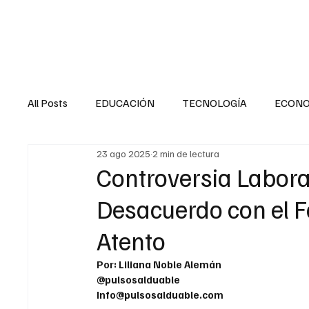
HOME
SALUD
All Posts
EDUCACIÓN
TECNOLOGÍA
ECON
23 ago 2025
2 min de lectura
SALUD EN EL SECTOR PÚBLICO
CULTURA
Controversia Labora
Desacuerdo con el Fa
MENTAL
LA ENTREVISTA
ANIMAL
FI
Atento
Por: Liliana Noble Alemán
INTERNACIONAL GENERAL
INTERNACIONAL S
@pulsosalduable
Info@pulsosalduable.com