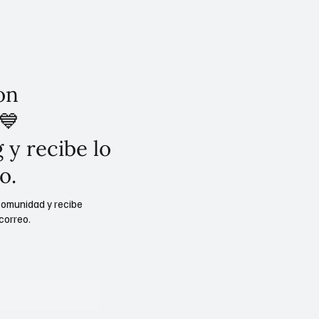
on
💙
 y recibe lo
o.
comunidad y recibe
correo.