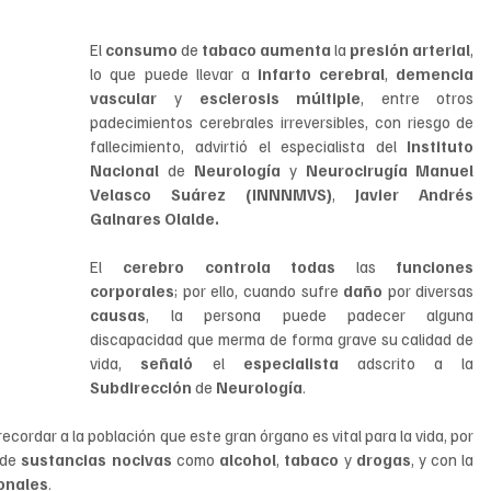
El 
consumo 
de 
tabaco aumenta 
la 
presión arterial
, 
lo que puede llevar a 
infarto cerebral
, 
demencia 
vascular 
y 
esclerosis múltiple
, entre otros 
padecimientos cerebrales irreversibles, con riesgo de 
fallecimiento, advirtió el especialista del 
Instituto 
Nacional 
de 
Neurología 
y 
Neurocirugía Manuel 
Velasco Suárez (INNNMVS)
, 
Javier Andrés 
Galnares Olalde.
El 
cerebro controla todas 
las 
funciones 
corporales
; por ello, cuando sufre 
daño 
por diversas 
causas
, la persona puede padecer alguna 
discapacidad que merma de forma grave su calidad de 
vida, 
señaló 
el 
especialista 
adscrito a la 
Subdirección 
de 
Neurología
.
recordar a la población que este gran órgano es vital para la vida, por 
de 
sustancias nocivas 
como 
alcohol
, 
tabaco 
y 
drogas
, y con la 
onales
.