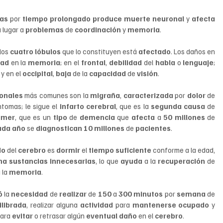
as 
por 
tiempo prolongado produce muerte neuronal 
y 
afecta 
 lugar a 
problemas 
de 
coordinación 
y 
memoria
.
los 
cuatro lóbulos 
que lo constituyen está 
afectado
. Los daños en 
tad 
en la 
memoria
; en el 
frontal
, 
debilidad 
del 
habla 
o 
lenguaje
; 
, y en el 
occipital
, 
baja 
de la 
capacidad 
de 
visión
.
onales 
más comunes son la 
migraña
, 
caracterizada 
por 
dolor 
de 
ntomas; le sigue el 
infarto cerebral
, que es la 
segunda causa 
de 
imer
, que es un 
tipo 
de 
demencia 
que 
afecta 
a 
50 millones 
de 
ada año 
se 
diagnostican 10 millones 
de 
pacientes
.
o 
del 
cerebro 
es 
dormir 
el 
tiempo suficiente 
conforme a la edad, 
a sustancias innecesarias
, lo que 
ayuda 
a la 
recuperación 
de 
 
la 
memoria
.
ó 
la 
necesidad 
de 
realizar 
de 
150 
a 
300 minutos 
por 
semana 
de 
librada
, realizar alguna 
actividad 
para 
mantenerse ocupado 
y 
para 
evitar 
o retrasar algún 
eventual daño 
en el 
cerebro
.