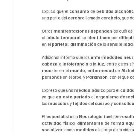
Explicó que el 
consumo 
de 
bebidas alcohólic
una parte del 
cerebro 
llamado 
cerebelo
, que da
Otras 
manifestaciones dependen 
de cuál de 
el 
lóbulo temporal 
se 
identifican 
por 
dificul
en el 
parietal
, 
disminución 
de la 
sensibilidad
Adicional informó que las 
enfermedades neur
cabeza 
e 
intolerancia 
a la 
luz, 
entre otros sí
muerte 
en el 
mundo
, 
enfermedad 
de 
Alzhe
personas 
en el orbe, y 
Parkinson
, con el que 
c
Expresó que una 
medida básica 
para el 
cuidad
ya que 
en este periodo 
el 
organismo desech
los 
músculos 
y 
tejidos 
del 
cuerpo 
y 
consolida
El 
especialista 
en 
Neurología 
también 
resalt
actividad física
, 
alimentarse 
de 
forma equi
socializar
, como 
medidas 
a lo largo de la vida 