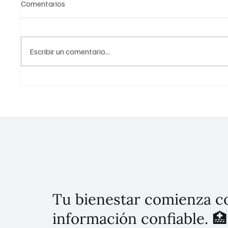
Comentarios
Escribir un comentario...
México Canta: Presentan a los
Inviert
siete semifinalistas de la
inundac
edición 2026
Tu bienestar comienza c
información confiable. 🏥