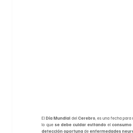
(21-ju-2024).
El 
Día Mundial 
del 
Cerebro
, es una fecha para 
lo que 
se debe cuidar evitando 
el 
consumo 
detección oportuna 
de 
enfermedades neur