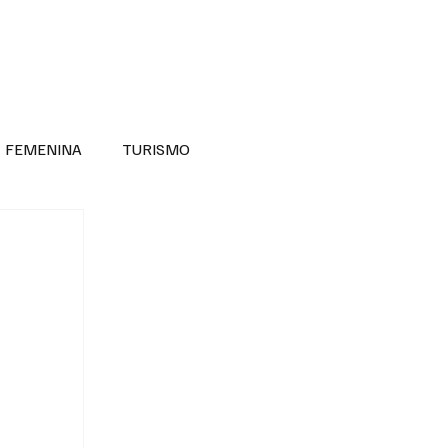
RA SABER MÁS
DIVERSIDAD INCLUSIVA
FEMENINA
TURISMO
ANTIL
MASCULINA
NOVEDADES MEDICAS
BELLEZA
ADULTOS MAYORES
SECRETARIA DE LAS MUJERES
ESTADOS