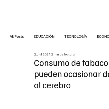
HOME
SALUD
All Posts
EDUCACIÓN
TECNOLOGÍA
ECON
21 jul 2024
2 min de lectura
SALUD EN EL SECTOR PÚBLICO
CULTURA
Consumo de tabaco 
pueden ocasionar da
MENTAL
LA ENTREVISTA
ANIMAL
FI
al cerebro
Por: Liliana Noble Alemán
INTERNACIONAL GENERAL
INTERNACIONAL S
@pulsosaludable
info@pulsosaluable.com