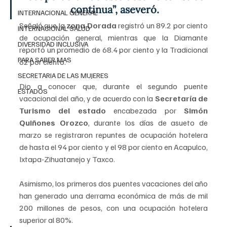
continua”, aseveró.
INTERNACIONAL GENERAL
Señaló que la 
zona Dorada
 registró un 89.2 por ciento 
INTERNACIONAL SALUD
de ocupación general, mientras que la Diamante 
DIVERSIDAD INCLUSIVA
reportó un promedio de 68.4 por ciento y la Tradicional 
PARA SABER MAS
62 por ciento.
SECRETARIA DE LAS MUJERES
Dio a conocer que, durante el segundo puente 
ESTADOS
vacacional del año, y de acuerdo con la 
Secretaría de 
Turismo del estado
 encabezada por 
Simón 
Quiñones Orozco
, durante los días de asueto de 
marzo se registraron repuntes de ocupación hotelera 
de hasta el 94 por ciento y el 98 por ciento en Acapulco, 
Ixtapa-Zihuatanejo y Taxco.
Asimismo, los primeros dos puentes vacaciones del año 
han generado una derrama económica de más de mil 
200 millones de pesos, con una ocupación hotelera 
superior al 80%.