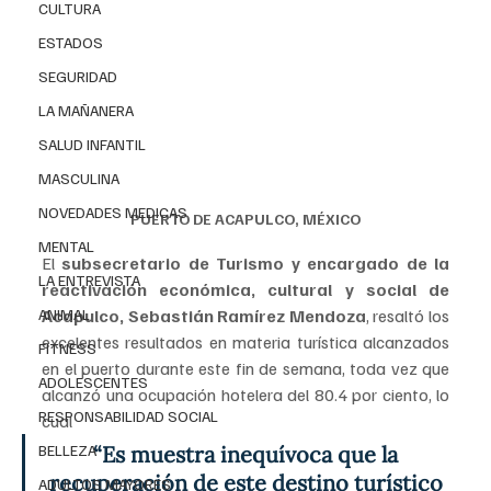
CULTURA
ESTADOS
SEGURIDAD
LA MAÑANERA
SALUD INFANTIL
MASCULINA
NOVEDADES MEDICAS
PUERTO DE ACAPULCO, MÉXICO
MENTAL
El 
subsecretario de Turismo y encargado de la 
LA ENTREVISTA
reactivación económica, cultural y social de 
ANIMAL
Acapulco, Sebastián Ramírez Mendoza
, resaltó los 
excelentes resultados en materia turística alcanzados 
FITNESS
en el puerto durante este fin de semana, toda vez que 
ADOLESCENTES
alcanzó una ocupación hotelera del 80.4 por ciento, lo 
RESPONSABILIDAD SOCIAL
cual 
BELLEZA
“Es muestra inequívoca que la 
recuperación de este destino turístico 
ADULTOS MAYORES