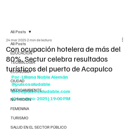
All Posts
24 mar 2025
2 min de lectura
All Posts
Con ocupación hotelera de más del
EDUCACIÓN
80%, Sectur celebra resultados
TECNOLOGÍA
turísticos del puerto de Acapulco
ECONOMÍA
Por: Liliana Noble Alemán
CIUDAD
@pulsosaludable
MEDIOAMBIENTE
info@pulsosaludable.com
(24-marzo-2025) 19:00 PM
NUTRICIÓN
FEMENINA
TURISMO
SALUD EN EL SECTOR PÚBLICO