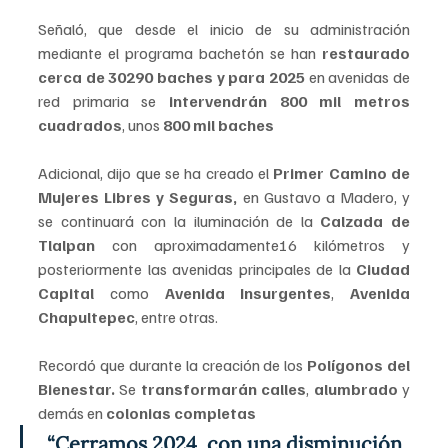
Señaló, que desde el inicio de su administración 
mediante el programa bachetón se han
 restaurado 
cerca de 30290 baches y para 2025
 en avenidas de 
red primaria se
 intervendrán 800 mil metros 
cuadrados
, unos 
800 mil baches
Adicional, dijo que se ha creado el 
Primer Camino de 
Mujeres Libres y Seguras,
 en Gustavo a Madero, y 
se continuará con la iluminación de la 
Calzada de 
Tlalpan 
con aproximadamente16 kilómetros y 
posteriormente las avenidas principales de la 
Ciudad 
Capital
 como 
Avenida Insurgentes
, 
Avenida 
Chapultepec
, entre otras.
Recordó que durante la creación de los 
Polígonos del 
Bienestar.
 Se 
transformarán
calles
, 
alumbrado 
y 
demás en 
colonias completas 
“Cerramos 2024, con una disminución 