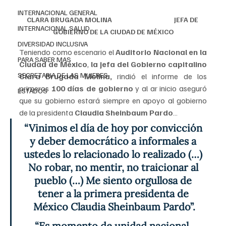
INTERNACIONAL GENERAL
CLARA BRUGADA MOLINA                                         JEFA DE 
INTERNACIONAL SALUD
GOBIERNO DE LA CIUDAD DE MÉXICO
DIVERSIDAD INCLUSIVA
Teniendo como escenario el 
Auditorio Nacional en la 
PARA SABER MAS
Ciudad de México
, 
la jefa del Gobierno capitalino 
SECRETARIA DE LAS MUJERES
Clara Brugada Molina,
 rindió el informe de los 
primeros 
100 días de gobierno
 y al ar inicio aseguró 
ESTADOS
que su gobierno estará siempre en apoyo al gobierno 
de la presidenta
 Claudia Sheinbaum Pardo
…
“Vinimos el día de hoy por convicción 
y deber democrático a informales a 
ustedes lo relacionado lo realizado (…) 
No robar, no mentir, no traicionar al 
pueblo (…) Me siento orgullosa de 
tener a la primera presidenta de 
México Claudia Sheinbaum Pardo”.
“Es momento de unidad nacional, 