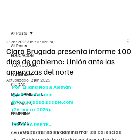
All Posts
26 ene 2025
3 min de lectura
All Posts
Clara Brugada presenta informe 100
EDUCACIÓN
días de gobierno: Unión ante las
TECNOLOGÍA
amenazas del norte
ECONOMÍA
Actualizado:
2 jun 2025
CIUDAD
Por: Liliana Noble Alemán
MEDIOAMBIENTE
@pulsosaludable
info@pulsosaludable.com
NUTRICIÓN
(26-enero-2025).
FEMENINA
TURISMO
PRIMERA PARTE...
Gobernar no es administrar las carencias
SALUD EN EL SECTOR PÚBLICO
Gobierno de territorio y no de escritorio