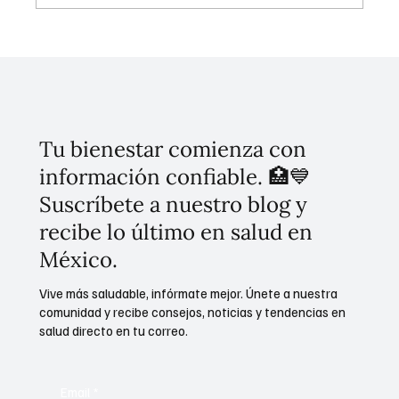
Presidenta Sheinbaum Busca Homologar
como Delito Grave el Acoso Sexual en el
País con Plan Integral: Las Mujeres
Mexicanas NO están Solas
Tu bienestar comienza con
información confiable. 🏥💙
Suscríbete a nuestro blog y
recibe lo último en salud en
México.
Vive más saludable, infórmate mejor. Únete a nuestra
comunidad y recibe consejos, noticias y tendencias en
salud directo en tu correo.
Email
*