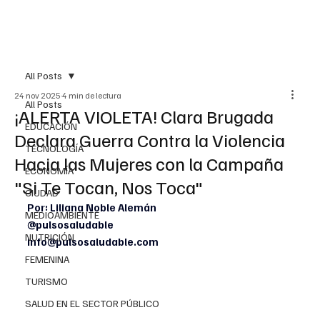
All Posts
24 nov 2025
4 min de lectura
All Posts
¡ALERTA VIOLETA! Clara Brugada
EDUCACIÓN
Declara Guerra Contra la Violencia
TECNOLOGÍA
Hacia las Mujeres con la Campaña
ECONOMÍA
"Si Te Tocan, Nos Toca"
CIUDAD
Por: Liliana Noble Alemán
MEDIOAMBIENTE
@pulsosaludable
NUTRICIÓN
info@pulsosaludable.com
FEMENINA
TURISMO
SALUD EN EL SECTOR PÚBLICO