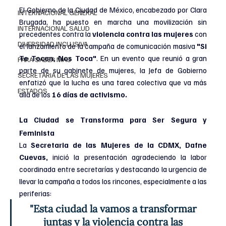
El Gobierno de la Ciudad de México, encabezado por Clara 
INTERNACIONAL GENERAL
Brugada, ha puesto en marcha una movilización sin 
INTERNACIONAL SALUD
precedentes contra la 
violencia contra las mujeres
 con 
DIVERSIDAD INCLUSIVA
el lanzamiento de la campaña de comunicación masiva 
"Si 
Te Tocan, Nos Toca"
. En un evento que reunió a gran 
PARA SABER MAS
parte de su gabinete de mujeres, la Jefa de Gobierno 
SECRETARIA DE LAS MUJERES
enfatizó que la lucha es una tarea colectiva que va más 
ESTADOS
allá de los 
16 días de activismo.
La Ciudad se Transforma para Ser Segura y 
Feminista
La
 Secretaria de las Mujeres de la CDMX, Dafne 
Cuevas,
 inició la presentación agradeciendo la labor 
coordinada entre secretarías y destacando la urgencia de 
llevar la campaña a todos los rincones, especialmente a las 
periferias:
"Esta ciudad la vamos a transformar 
juntas y la violencia contra las 