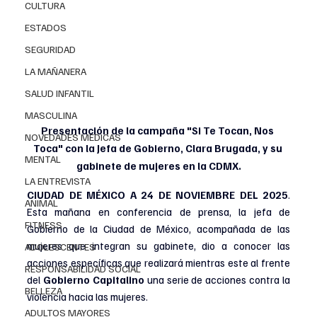
CULTURA
ESTADOS
SEGURIDAD
LA MAÑANERA
SALUD INFANTIL
MASCULINA
Presentación de la campaña "Si Te Tocan, Nos 
NOVEDADES MEDICAS
Toca" con la Jefa de Gobierno, Clara Brugada, y su 
MENTAL
gabinete de mujeres en la CDMX.
LA ENTREVISTA
CIUDAD DE MÉXICO A 24 DE NOVIEMBRE DEL 2025
. 
ANIMAL
Esta mañana en conferencia de prensa, la jefa de 
FITNESS
Gobierno de la Ciudad de México, acompañada de las 
mujeres que integran su gabinete, dio a conocer las 
ADOLESCENTES
acciones específicas que realizará mientras este al frente 
RESPONSABILIDAD SOCIAL
del 
Gobierno Capitalino 
una serie de acciones contra la 
BELLEZA
violencia hacia las mujeres.
ADULTOS MAYORES