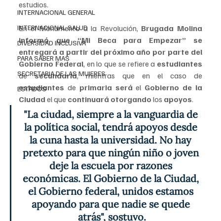
estudios.
INTERNACIONAL GENERAL
En el Monumento a la Revolución, 
Brugada Molina 
INTERNACIONAL SALUD
informó que “Mi Beca para Empezar” se 
DIVERSIDAD INCLUSIVA
entregará a partir del próximo año por parte del 
PARA SABER MAS
Gobierno Federal
, en lo que se refiere a 
estudiantes 
SECRETARIA DE LAS MUJERES
de 
secundaria
, mientras que en el caso de 
estudiantes 
de 
primaria será 
el
 Gobierno de la 
ESTADOS
Ciudad 
el que 
continuará otorgando
 los 
apoyos
.
"La ciudad, siempre a la vanguardia de 
la política social, tendrá apoyos desde 
la cuna hasta la universidad. No hay 
pretexto para que ningún niño o joven 
deje la escuela por razones 
económicas. El Gobierno de la Ciudad, 
el Gobierno federal, unidos estamos 
apoyando para que nadie se quede 
atrás", sostuvo.