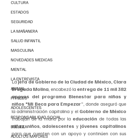
CULTURA
ESTADOS
SEGURIDAD
LA MAÑANERA
SALUD INFANTIL
MASCULINA
NOVEDADES MEDICAS
MENTAL
LA ENTREVISTA
La
 jefa de Gobierno de la Ciudad de México, Clara 
ANIMAL
Brugada Molina
, encabezó la 
entrega de 11 mil 382 
apoyos del programa Bienestar para niñas y 
FITNESS
niños "Mi Beca para Empezar
", donde aseguró que 
ADOLESCENTES
la administración capitalina y el 
Gobierno de México
RESPONSABILIDAD SOCIAL
trabajan de la mano por la
 educación
 de todas las 
niñas
, 
niños
, 
adolescentes 
y 
jóvenes capitalinos 
BELLEZA
para que cuenten con un apoyo y continúen con sus 
ADULTOS MAYORES