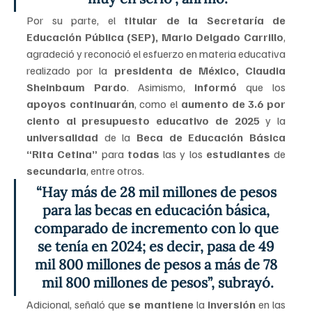
Por su parte, el
 titular de la Secretaría de 
Educación Pública (SEP), Mario Delgado Carrillo
, 
agradeció y reconoció el esfuerzo en materia educativa 
realizado por la 
presidenta de México,
Claudia 
Sheinbaum Pardo
. Asimismo, 
informó 
que los 
apoyos continuarán
, como el 
aumento de 3.6 por 
ciento al presupuesto educativo de 2025
 y la 
universalidad 
de la
 Beca de Educación Básica 
“Rita Cetina” 
para 
todas 
las y los
 estudiantes
 de 
secundaria
, entr
e otros.
“Hay más de 28 mil millones de pesos 
para las becas en educación básica, 
comparado de incremento con lo que 
se tenía en 2024; es decir, pasa de 49 
mil 800 millones de pesos a más de 78 
mil 800 millones de pesos”, subrayó.
Adicional, señaló que 
se mantiene
 la 
inversión 
en las 