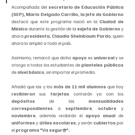
Acompañada del 
secretario de Educación Pública 
(SEP), Mario Delgado Carrillo, la jefa de Gobierno 
destacó que este programa nació en la 
Ciudad de 
México 
durante la gestión de la 
exjefa de Gobierno 
y 
ahora 
presidenta, Claudia Sheinbaum Pardo
, quien 
ahora lo amplió a todo el país.
Asimismo, remarcó que dicho 
apoyo
 es 
universal 
y se 
otorga a todos los estudiantes de 
planteles públicos 
de 
nivel básico
, sin importar el promedio.
Añadió que las y los 
más de 11 mil alumnos
 que hoy 
recibieron 
sus 
tarjetas 
contarán ya con los 
depósitos 
de las 
mensualidades 
correspondientes
 a 
septiembre
, 
octubre 
y 
noviembre
, además recibirán el 
apoyo anual
 de
uniformes 
y 
útiles escolares
, y serán 
cubiertos 
por 
el 
programa "Va segur@".