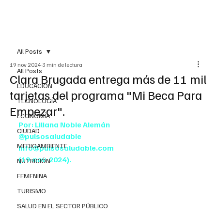
All Posts
19 nov 2024
3 min de lectura
All Posts
Clara Brugada entrega más de 11 mil
EDUCACIÓN
tarjetas del programa "Mi Beca Para
TECNOLOGÍA
Empezar".
ECONOMÍA
Por: Liliana Noble Alemán
CIUDAD
@pulsosaludable
MEDIOAMBIENTE
info@pulsosaludable.com
(19-nov-2024). 
NUTRICIÓN
FEMENINA
TURISMO
SALUD EN EL SECTOR PÚBLICO