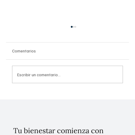
Comentarios
Escribir un comentario...
El 70% de las personas que viven con
Esclerosis Múltiple (EM) son mujeres
Tu bienestar comienza con