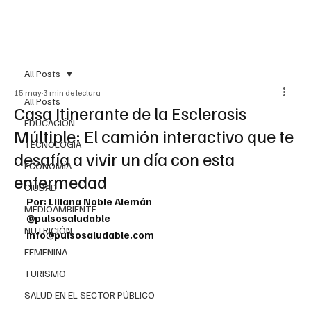
All Posts
15 may
3 min de lectura
All Posts
Casa Itinerante de la Esclerosis
EDUCACIÓN
Múltiple: El camión interactivo que te
TECNOLOGÍA
desafía a vivir un día con esta
ECONOMÍA
enfermedad
CIUDAD
Por: Liliana Noble Alemán
MEDIOAMBIENTE
@pulsosaludable
NUTRICIÓN
info@pulsosaludable.com
FEMENINA
TURISMO
SALUD EN EL SECTOR PÚBLICO