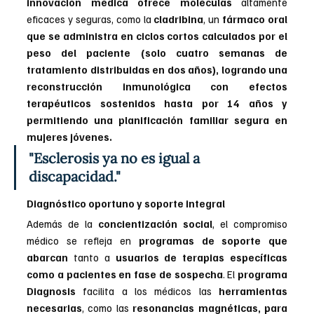
innovación médica ofrece moléculas 
altamente 
eficaces y seguras, como la 
cladribina
, un
 fármaco oral 
que se administra en ciclos cortos calculados por el 
peso del paciente (solo cuatro semanas de 
tratamiento distribuidas en dos años), logrando una 
reconstrucción inmunológica con efectos 
terapéuticos sostenidos hasta por 14 años y 
permitiendo una planificación familiar segura en 
mujeres jóvenes.
"Esclerosis ya no es igual a 
discapacidad."
Diagnóstico oportuno y soporte integral
Además de la 
concientización social
, el compromiso 
médico se refleja en
 programas de soporte que 
abarcan
 tanto a 
usuarios de terapias específicas 
como a pacientes en fase de sospecha
. El 
programa 
Diagnosis 
facilita a los médicos las 
herramientas 
necesarias
, como las 
resonancias magnéticas, para 