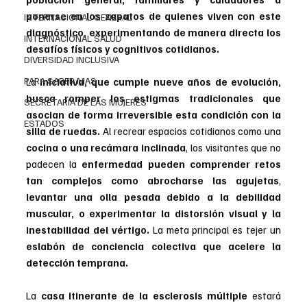
ponerse en los zapatos de quienes viven con este 
INTERNACIONAL GENERAL
diagnóstico, experimentando de manera directa los 
INTERNACIONAL SALUD
desafíos físicos y cognitivos cotidianos.
DIVERSIDAD INCLUSIVA
PARA SABER MAS
La
 iniciativa, que cumple nueve años de evolución, 
busca romper los estigmas tradicionales que 
SECRETARIA DE LAS MUJERES
asocian de forma irreversible esta condición con la 
ESTADOS
silla de ruedas. 
Al recrear espacios cotidianos como una 
cocina o una recámara inclinada
, los visitantes que no 
padecen la 
enfermedad pueden comprender retos 
tan complejos como abrocharse las agujetas
, 
levantar una olla pesada debido a la debilidad 
muscular, o experimentar la distorsión visual y la 
inestabilidad del vértigo.
 La meta principal es tejer un 
eslabón de conciencia colectiva que acelere la 
detección temprana.
La 
casa itinerante de la esclerosis múltiple
 estará 