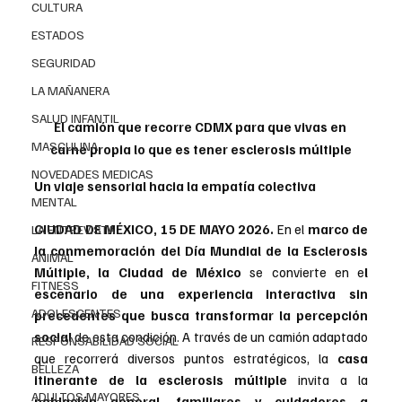
CULTURA
ESTADOS
SEGURIDAD
LA MAÑANERA
SALUD INFANTIL
El camión que recorre CDMX para que vivas en 
MASCULINA
carne propia lo que es tener esclerosis múltiple
NOVEDADES MEDICAS
Un viaje sensorial hacia la empatía colectiva
MENTAL
CIUDAD DE MÉXICO, 15 DE MAYO 2026. 
En el 
marco de 
LA ENTREVISTA
la conmemoración del Día Mundial de la Esclerosis 
ANIMAL
Múltiple, la Ciudad de México 
se convierte en e
l 
FITNESS
escenario de una experiencia interactiva sin 
ADOLESCENTES
precedentes que busca transformar la percepción 
social 
de esta condición. A través de un camión adaptado 
RESPONSABILIDAD SOCIAL
que recorrerá diversos puntos estratégicos, la 
casa 
BELLEZA
itinerante de la esclerosis múltiple
 invita a la
ADULTOS MAYORES
población general, familiares y cuidadores a 