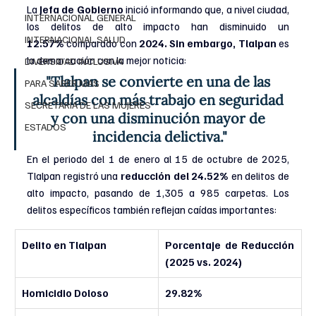
La 
Jefa de Gobierno 
inició informando que, a nivel ciudad, 
INTERNACIONAL GENERAL
los delitos de alto impacto han disminuido un 
INTERNACIONAL SALUD
12.57%
 comparado con
 2024. Sin embargo, Tlalpan 
es 
la demarcación con la mejor noticia:
DIVERSIDAD INCLUSIVA
"Tlalpan se convierte en una de las 
PARA SABER MAS
alcaldías con más trabajo en seguridad 
SECRETARIA DE LAS MUJERES
y con una disminución mayor de 
ESTADOS
incidencia delictiva."
En el periodo del 1 de enero al 15 de octubre de 2025, 
Tlalpan registró una 
reducción del 24.52%
 en delitos de 
alto impacto, pasando de 1,305 a 985 carpetas. Los 
delitos específicos también reflejan caídas importantes:
Delito en Tlalpan
Porcentaje de Reducción 
(2025 vs. 2024)
Homicidio Doloso
29.82%