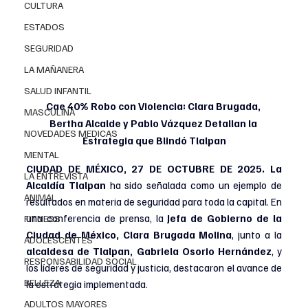
CULTURA
ESTADOS
SEGURIDAD
LA MAÑANERA
SALUD INFANTIL
Cae 40% Robo con Violencia: Clara Brugada, 
MASCULINA
Bertha Alcalde y Pablo Vázquez Detallan la 
NOVEDADES MEDICAS
Estrategia que Blindó Tlalpan
MENTAL
CIUDAD DE MÉXICO, 27 DE OCTUBRE DE 2025. 
La 
LA ENTREVISTA
Alcaldía Tlalpan 
ha sido señalada como un ejemplo de 
ANIMAL
resultados en materia de seguridad para toda la capital. En 
una conferencia de prensa, la 
Jefa de Gobierno de la 
FITNESS
Ciudad de México, Clara Brugada Molina
, junto a la 
ADOLESCENTES
alcaldesa de Tlalpan, Gabriela Osorio Hernández
, y 
RESPONSABILIDAD SOCIAL
los líderes de seguridad y justicia, destacaron el avance de 
BELLEZA
la estrategia implementada.
ADULTOS MAYORES