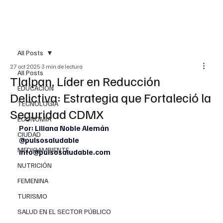
All Posts
27 oct 2025
3 min de lectura
All Posts
Tlalpan, Líder en Reducción
EDUCACIÓN
Delictiva: Estrategia que Fortaleció la
TECNOLOGÍA
Seguridad CDMX
ECONOMÍA
Por: Liliana Noble Alemán
CIUDAD
@pulsosaludable
MEDIOAMBIENTE
info@pulsosaludable.com
NUTRICIÓN
FEMENINA
TURISMO
SALUD EN EL SECTOR PÚBLICO