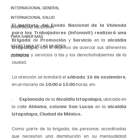
INTERNACIONAL GENERAL
INTERNACIONAL SALUD
El Instituto del Fondo Nacional de la Vivienda 
DIVERSIDAD INCLUSIVA
para los Trabajadores (Infonavit) realizará una 
PARA SABER MAS
Brigada 
de 
Promoción 
y 
Servicio 
en la
 alcaldía 
SECRETARIA DE LAS MUJERES
Iztapalapa,
 con el objetivo de acercar sus diferentes 
trámites y servicios a las y los derechohabientes de la 
ESTADOS
ciudad. 
La atención se brindará el 
sábado 16 de noviembre
, 
en un horario de 
10:00 a 13:00
 horas, en
:
·       
Explanada 
de la
 Alcaldía Iztapalapa, 
ubicada en 
la calle
 Aldama
, 
colonia San Lucas
 en la 
alcaldía 
Iztapalapa, Ciudad de México.
Como parte de la brigada, las personas acreditadas 
que necesiten una disminución en su mensualidad 