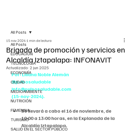
All Posts
15 nov 2024
1 min de lectura
All Posts
Brigada de promoción y servicios en
EDUCACIÓN
Alcaldía Iztapalapa: INFONAVIT
TECNOLOGÍA
Actualizado:
2 jun 2025
ECONOMÍA
Por: Liliana Noble Alemán
@pulsosaludable
CIUDAD
info@pulsosaludable.com
MEDIOAMBIENTE
(15-nov-2024).
NUTRICIÓN
FEMENINA
Se llevará a cabo el 16 de noviembre, de 
10:00 a 13:00 horas, en la Explanada de la 
TURISMO
Alcaldía Iztapalapa.
SALUD EN EL SECTOR PÚBLICO