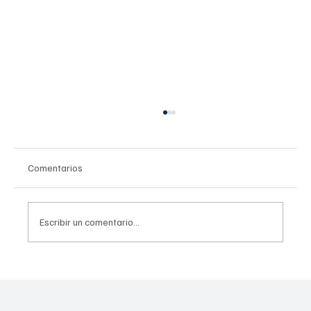
Comentarios
Escribir un comentario...
Conoce el plan de cinco puntos para
erradicar el despojo en la CDMX