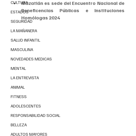
CULTURA
Mazatlán es sede del Encuentro Nacional de 
Beneficencias Públicas e Instituciones 
ESTADOS
Homólogas 2024
SEGURIDAD
LA MAÑANERA
Con 
inversión 
de más de
 50 millones de pesos
, la 
Administración
 del 
Patrimonio
 de la 
Beneficencia 
SALUD INFANTIL
Pública (APBP) 
entregó al gobierno de Sinaloa, 
MASCULINA
dispositivos funcionales
, actualización de 
NOVEDADES MEDICAS
procesadores de 
implante coclear
 y 
19 
MENTAL
ambulancias
 de urgencias avanzadas, equipadas con 
tecnología de vanguardia.
LA ENTREVISTA
ANIMAL
FITNESS
ADOLESCENTES
RESPONSABILIDAD SOCIAL
BELLEZA
ADULTOS MAYORES