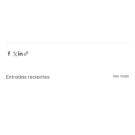
Coahuila, la APBP también entregó 42 procesadores de 
sonido de implante coclear y 74 apoyos de movilidad a 
personas de escasos recursos en situación vulnerable, 
sin cobertura específica de seguridad social.
Entradas recientes
Ver todo