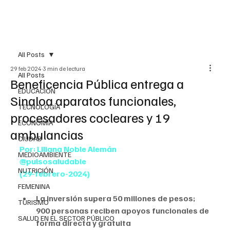
All Posts
29 feb 2024
3 min de lectura
All Posts
Beneficencia Pública entrega a
EDUCACIÓN
Sinaloa aparatos funcionales,
TECNOLOGÍA
procesadores cocleares y 19
ECONOMÍA
ambulancias
CIUDAD
Por: Liliana Noble Alemán
MEDIOAMBIENTE
@pulsosaludable
NUTRICIÓN
(29-febrero-2024)
FEMENINA
La inversión supera 50 millones de pesos; 
TURISMO
900 personas reciben apoyos funcionales de 
SALUD EN EL SECTOR PÚBLICO
forma directa y gratuita