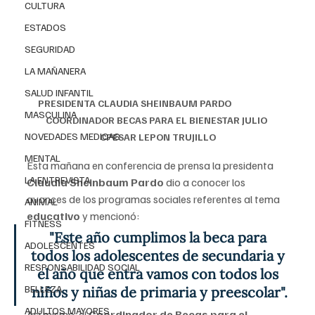
CULTURA
ESTADOS
SEGURIDAD
LA MAÑANERA
SALUD INFANTIL
PRESIDENTA CLAUDIA SHEINBAUM PARDO                      
MASCULINA
COORDINADOR BECAS PARA EL BIENESTAR JULIO 
NOVEDADES MEDICAS
CPESAR LEPON TRUJILLO
MENTAL
Esta mañana en conferencia de prensa la presidenta 
LA ENTREVISTA
Claudia Sheinbaum Pardo 
dio a conocer los 
avances de los programas sociales referentes al tema 
ANIMAL
educativo
 y mencionó:
FITNESS
"Este año cumplimos la beca para 
ADOLESCENTES
todos los adolescentes de secundaria y 
RESPONSABILIDAD SOCIAL
el año que entra vamos con todos los 
BELLEZA
niños y niñas de primaria y preescolar".
ADULTOS MAYORES
Así mismo, el 
Coordinador de Becas para el 