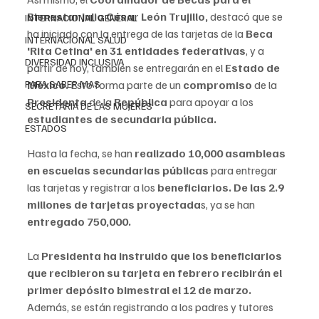
Bienestar Julio César León Trujillo,
 destacó que se 
INTERNACIONAL GENERAL
ha iniciado con la 
entrega de las tarjetas de la
 Beca 
INTERNACIONAL SALUD
'Rita Cetina' en 31 entidades federativas
, y a 
DIVERSIDAD INCLUSIVA
partir de hoy, también se entregarán en el 
Estado de 
México. 
Esto forma parte de un
 compromiso 
de la
PARA SABER MAS
Presidenta
 de la 
República
 para apoyar a los 
SECRETARIA DE LAS MUJERES
estudiantes de secundaria pública.
ESTADOS
Hasta la fecha, se han 
realizado 10,000 asambleas 
en escuelas secundarias públicas
 para entregar 
las tarjetas y registrar a los 
beneficiarios. De las 2.9 
millones de tarjetas proyectada
s, ya se han 
entregado 750,000.
La 
Presidenta ha instruido que los beneficiarios 
que recibieron su tarjeta en febrero recibirán el 
primer depósito bimestral el 12 de marzo.
Además, se están registrando a los padres y tutores 