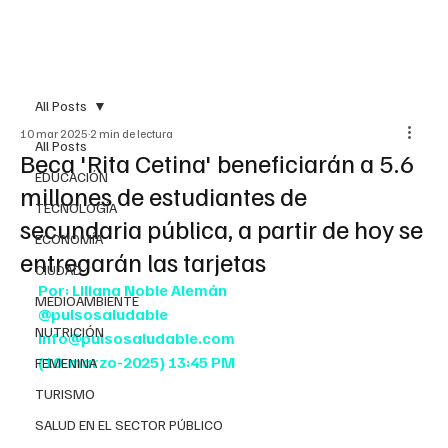
All Posts
10 mar 2025
2 min de lectura
All Posts
Beca 'Rita Cetina' beneficiarán a 5.6
EDUCACIÓN
millones de estudiantes de
TECNOLOGÍA
secundaria pública, a partir de hoy se
ECONOMÍA
entregarán las tarjetas
CIUDAD
Por: Liliana Noble Alemán
MEDIOAMBIENTE
@pulsosaludable
NUTRICIÓN
info@pulsosaludable.com
(10-marzo-2025) 13:45 PM
FEMENINA
TURISMO
SALUD EN EL SECTOR PÚBLICO