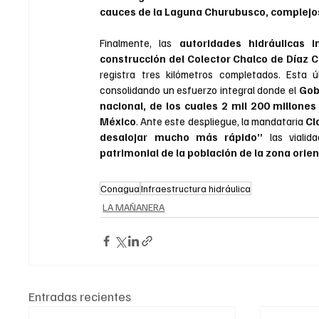
cauces de la Laguna Churubusco, complejos
Finalmente, las
 autoridades hidráulicas 
construcción del Colector Chalco de Díaz C
registra tres kilómetros completados. Esta
consolidando un esfuerzo integral donde el 
Gobi
nacional, de los cuales 2 mil 200 millone
México
. Ante este despliegue, la mandataria 
Cl
desalojar mucho más rápido”
 las vialid
patrimonial de la población de la zona orie
Conagua
Infraestructura hidráulica
LA MAÑANERA
Entradas recientes