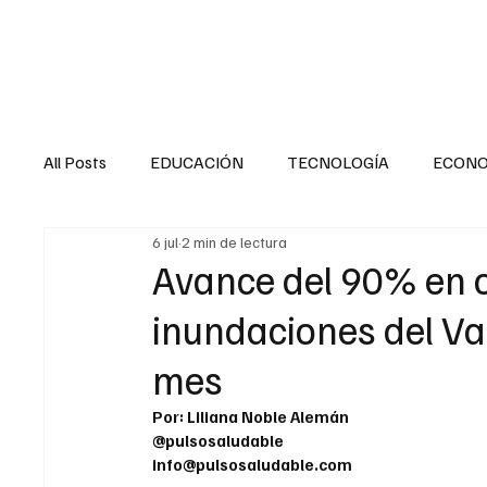
HOME
SALUD
All Posts
EDUCACIÓN
TECNOLOGÍA
ECON
6 jul
2 min de lectura
SALUD EN EL SECTOR PÚBLICO
CULTURA
Avance del 90% en 
inundaciones del Val
MENTAL
LA ENTREVISTA
ANIMAL
FI
mes
Por: Liliana Noble Alemán
INTERNACIONAL GENERAL
INTERNACIONAL S
@pulsosaludable
info@pulsosaludable.com