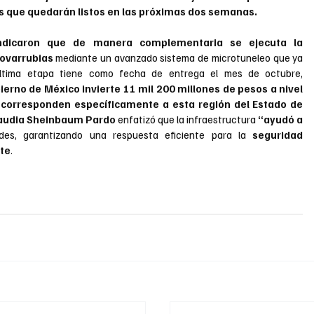
 que quedarán listos en las próximas dos semanas.
indicaron que de manera complementaria se ejecuta la 
ovarrubias 
mediante un avanzado sistema de microtuneleo que ya 
 última etapa tiene como fecha de entrega el mes de octubre, 
erno de México invierte 11 mil 200 millones de pesos a nivel 
s corresponden específicamente a esta región del Estado de 
audia Sheinbaum Pardo
 enfatizó que la infraestructura 
“ayudó a 
ades, garantizando una respuesta eficiente para la 
seguridad 
nte
.