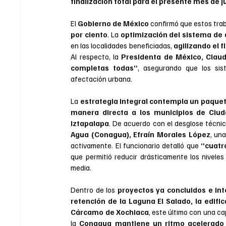
finalización total para el presente mes de j
El
 Gobierno de México
 confirmó que estos tra
por ciento
. La 
optimización del sistema de 
en las localidades beneficiadas, 
agilizando el 
Al respecto, la 
Presidenta de México, Clau
completas todas”
, asegurando que los sist
afectación urbana.
La
 estrategia integral contempla un paquet
manera directa a los municipios de Ciud
Iztapalapa
. De acuerdo con el desglose técnic
Agua (Conagua), Efraín Morales López
, un
activamente. El funcionario detalló que 
“cuatr
que permitió reducir drásticamente los nivele
media.
Dentro de los 
proyectos ya concluidos e in
retención de la Laguna El Salado, la edifi
Cárcamo de Xochiaca
, este último con una c
la 
Conagua mantiene un ritmo acelerado d