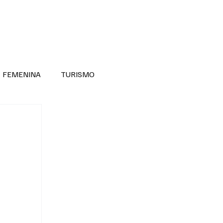
RA SABER MÁS
DIVERSIDAD INCLUSIVA
FEMENINA
TURISMO
ANTIL
MASCULINA
NOVEDADES MEDICAS
BELLEZA
ADULTOS MAYORES
SECRETARIA DE LAS MUJERES
ESTADOS