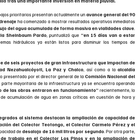
ulio tras una importante inversión en materia pluvial.
bajos prioritarios presentan actualmente un
 avance general del 90 
drenaje 
ha comenzado a mostrar resultados operativos inmediatos 
flujo del agua acumulada de forma masiva en vialidades clave
. 
dia Sheinbaum Pardo
, puntualizó que 
“en 15 días van a estar 
emas hidráulicos ya están listos para disminuir los tiempos de 
e de seis proyectos de gran infraestructura que impactan de 
ad Nezahualcóyotl, La Paz y Chalco
, así como a la 
alcaldía 
o presentado por el director general de la
 Comisión Nacional del 
a parte mayoritaria de la infraestructura ya se encuentra operando 
o de las obras entraron en funcionamiento”
 recientemente, lo 
s de acumulación de agua en zonas críticas en cuestión de hora y 
tegrados al sistema destacan la ampliación de capacidad de 
cación del Colector Teotongo, el Colector Carmelo Pérez y el 
apacidad de
 desalojo de 16 mil litros por segundo
. Por otra parte, 
e trabajo en el Colector Los Pinos y en la ampliación de 