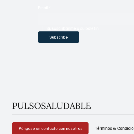
Email
*
Sí, suscríbanme a su boletín.
Subscribe
PULSOSALUDABLE
Términos & Condici
Póngase en contacto con nosotros