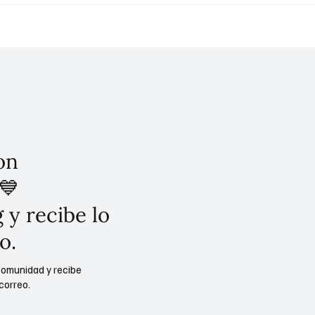
so plan de la Conagua
el Derecho al Agua y la
timizar el uso del agua
Sustentabilidad: Claudi
Sheinbaum, Conagua,
Semarnat y Agricultura
on
💙
 y recibe lo
o.
comunidad y recibe
correo.