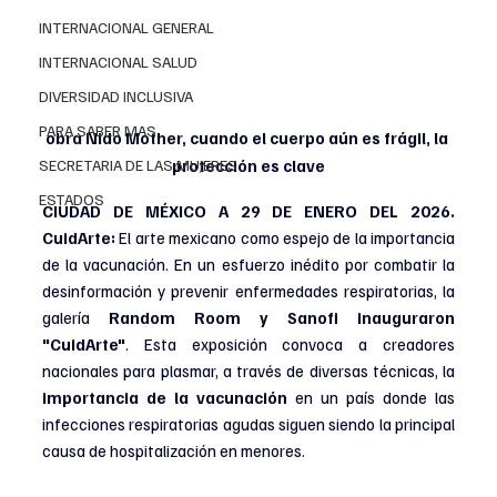
INTERNACIONAL GENERAL
INTERNACIONAL SALUD
DIVERSIDAD INCLUSIVA
PARA SABER MAS
obra Nido Mother, cuando el cuerpo aún es frágil, la 
protección es clave
SECRETARIA DE LAS MUJERES
ESTADOS
CIUDAD DE MÉXICO A 29 DE ENERO DEL 2026. 
CuidArte:
 El arte mexicano como espejo de la importancia 
de la vacunación. En un esfuerzo inédito por combatir la 
desinformación y prevenir enfermedades respiratorias, la 
galería 
Random Room y Sanofi inauguraron 
"CuidArte"
. Esta exposición convoca a creadores 
nacionales para plasmar, a través de diversas técnicas, la 
importancia de la vacunación
 en un país donde las 
infecciones respiratorias agudas siguen siendo la principal 
causa de hospitalización en menores.