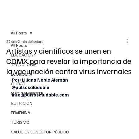
All Posts
29 ene
2 min de lectura
All Posts
Artistas y científicos se unen en
EDUCACIÓN
CDMX para revelar la importancia de
TECNOLOGÍA
la vacunación contra virus invernales
ECONOMÍA
Por: Liliana Noble Alemán
CIUDAD
@pulsosaludable
MEDIOAMBIENTE
info@pulsosaludable.com
NUTRICIÓN
FEMENINA
TURISMO
SALUD EN EL SECTOR PÚBLICO