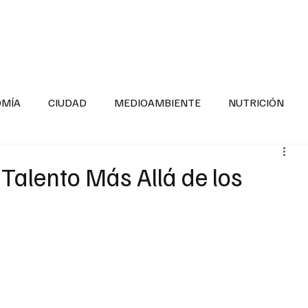
INFORMACIÓN GENERAL
LA ENTREVISTA
PA
OMÍA
CIUDAD
MEDIOAMBIENTE
NUTRICIÓN
ESTADOS
SEGURIDAD
LA MAÑANERA
SALUD INF
: Talento Más Allá de los
TNESS
ADOLESCENTES
RESPONSABILIDAD SOCIAL
ALUD
DIVERSIDAD INCLUSIVA
PARA SABER MAS