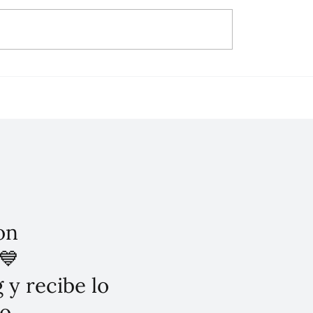
refuerza su estrategia
Seguridad en CDMX: De
ridad con resultados
Alto Impacto Caen un 
entes: García Harfuch
el Primer Semestre de
on
💙
 y recibe lo
o.