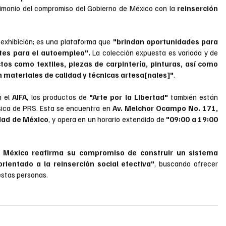
imonio del compromiso del Gobierno de México con la 
reinserción 
exhibición; es una plataforma que 
"brindan oportunidades para 
ntes para el autoempleo".
 La colección expuesta es variada y de 
os como textiles, piezas de carpintería, pinturas, así como 
n materiales de calidad y técnicas artesa[nales]"
.
 el 
AIFA
, los productos de 
"Arte por la Libertad"
 también están 
ísica de PRS. Esta se encuentra en 
Av. Melchor Ocampo No. 171, 
udad de México
, y opera en un horario extendido de
 "09:00 a 19:00 
 México reafirma su compromiso de construir un sistema 
ientado a la reinserción social efectiva"
, buscando ofrecer 
estas personas.