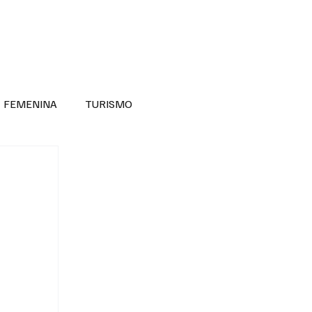
RA SABER MÁS
DIVERSIDAD INCLUSIVA
FEMENINA
TURISMO
ANTIL
MASCULINA
NOVEDADES MEDICAS
BELLEZA
ADULTOS MAYORES
SECRETARIA DE LAS MUJERES
ESTADOS