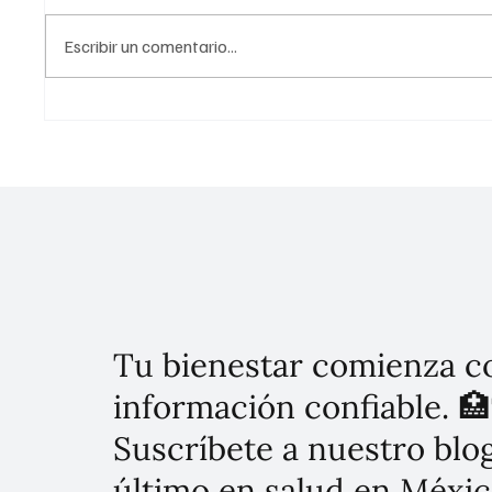
Escribir un comentario...
Jefa de Gobierno celebra
México 
graduación de 93 jóvenes a
de segu
través del programa
contund
"Reconecta con la Paz"
Tu bienestar comienza c
información confiable. 🏥
Suscríbete a nuestro blog
último en salud en Méxic