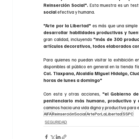
Reinserción Social".
 Esta muestra es un test
social
 efectiva y humana.
"Arte por la Libertad"
 es más que una simple 
desarrollar habilidades productivas y fue
gran calidad, incluyendo 
"más de 300 product
artículos decorativos, todos elaborados co
Para quienes no puedan visitar la exhibición en
disponibles al público en general en la tienda f
Col. Tlaxpana, Alcaldía Miguel Hidalgo, Ci
horas de lunes a domingo"
Con esta y otras acciones, 
"el Gobierno de
penitenciario más humano, productivo y or
caminos hacia una vida digna y productiva para 
AIFA
ReinserciónSocial
ArtePorLaLibertad
SSPC
SEGURIDAD