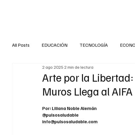
HOME
SALUD
All Posts
EDUCACIÓN
TECNOLOGÍA
ECON
2 ago 2025
2 min de lectura
SALUD EN EL SECTOR PÚBLICO
CULTURA
Arte por la Libertad
Muros Llega al AIFA
MENTAL
LA ENTREVISTA
ANIMAL
FI
Por: Liliana Noble Alemán
@pulsosaludable
INTERNACIONAL GENERAL
INTERNACIONAL S
info@pulsosaludable.com