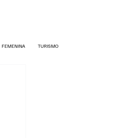
RA SABER MÁS
DIVERSIDAD INCLUSIVA
FEMENINA
TURISMO
ANTIL
MASCULINA
NOVEDADES MEDICAS
BELLEZA
ADULTOS MAYORES
SECRETARIA DE LAS MUJERES
ESTADOS