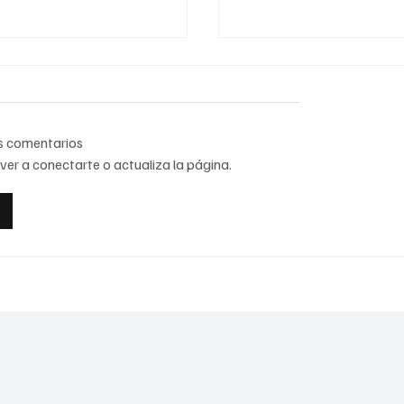
os comentarios
ver a conectarte o actualiza la página.
dad de investigar en gas
Presidenta anuncia la J
encional para
Nacional de Reforestac
zar la certidumbre
México
al: comité de 54
s analiza el tema