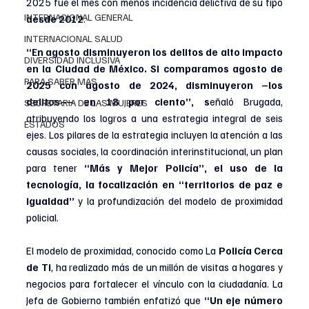
2025 fue el mes con menos incidencia delictiva de su tipo 
INTERNACIONAL GENERAL
desde 2012
.
INTERNACIONAL SALUD
“En agosto disminuyeron los delitos de alto impacto 
DIVERSIDAD INCLUSIVA
en la Ciudad de México. Si comparamos agosto de 
PARA SABER MAS
2025 con agosto de 2024, disminuyeron –los 
delitos–– en 18 por ciento”, s
eñaló Brugada, 
SECRETARIA DE LAS MUJERES
atribuyendo los logros a una estrategia integral de seis 
ESTADOS
ejes. Los pilares de la estrategia incluyen la atención a las 
causas sociales, la coordinación interinstitucional, un plan 
para tener 
“Más y Mejor Policía”, el uso de la 
tecnología, la focalización en “territorios de paz e 
igualdad” 
y la profundización del modelo de proximidad 
policial.
El modelo de proximidad, conocido como La
 Policía Cerca 
de Ti
, ha realizado más de un millón de visitas a hogares y 
negocios para fortalecer el vínculo con la ciudadanía. La 
Jefa de Gobierno también enfatizó que 
“Un eje número 