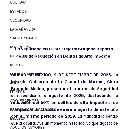
CULTURA
ESTADOS
SEGURIDAD
LA MAÑANERA
SALUD INFANTIL
MASCULINA
La Seguridad en CDMX Mejora: Brugada Reporta 
60% de Reducción en Delitos de Alto Impacto
NOVEDADES MEDICAS
MENTAL
LA ENTREVISTA
CIUDAD DE MÉXICO, 9 DE SEPTIEMBRE DE 2025.
 La
Jefa de Gobierno de la Ciudad de México, Clara 
ANIMAL
Brugada Molina, presentó el Informe de Seguridad 
FITNESS
correspondiente a
 agosto de 2025, destacando la 
ADOLESCENTES
reducción del 60% en delitos de alto impacto si se 
comparan las cifras de enero a agosto de este año 
RESPONSABILIDAD SOCIAL
con el mismo periodo de 2019
. La mandataria señaló 
BELLEZA
que la capital vive un momento histórico, ya que agosto de 
ADULTOS MAYORES