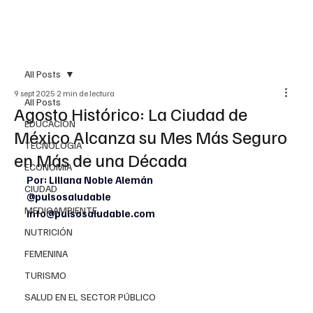
All Posts
9 sept 2025
2 min de lectura
All Posts
Agosto Histórico: La Ciudad de
EDUCACIÓN
México Alcanza su Mes Más Seguro
TECNOLOGÍA
en Más de una Década
ECONOMÍA
Por: Liliana Noble Alemán
CIUDAD
@pulsosaludable
MEDIOAMBIENTE
info@pulsosaludable.com
NUTRICIÓN
FEMENINA
TURISMO
SALUD EN EL SECTOR PÚBLICO