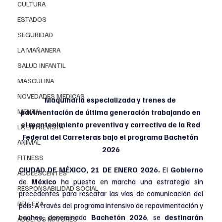
CULTURA
ESTADOS
SEGURIDAD
LA MAÑANERA
SALUD INFANTIL
MASCULINA
NOVEDADES MEDICAS
Maquinaria especializada y trenes de 
MENTAL
pavimentación de última generación trabajando en 
el mantenimiento preventiva y correctiva de la Red 
LA ENTREVISTA
Federal del Carreteras bajo el programa Bachetón 
ANIMAL
2026
FITNESS
CIUDAD DE MÉXICO, 21 DE ENERO 2026. 
El 
Gobierno 
ADOLESCENTES
de 
México 
ha puesto en marcha una estrategia sin 
RESPONSABILIDAD SOCIAL
precedentes para rescatar las vías de comunicación del 
BELLEZA
país. A través del programa intensivo de repavimentación y 
bacheo, denominado 
Bachetón 2026
, se 
destinarán 
ADULTOS MAYORES