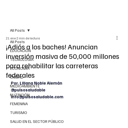
All Posts
21 ene
2 min de lectura
All Posts
¡Adiós a los baches! Anuncian
EDUCACIÓN
inversión masiva de 50,000 millones
TECNOLOGÍA
para rehabilitar las carreteras
ECONOMÍA
federales
CIUDAD
Por. Liliana Noble Alemán
MEDIOAMBIENTE
@pulsosaludable
NUTRICIÓN
info@pulsosaludable.com
FEMENINA
TURISMO
SALUD EN EL SECTOR PÚBLICO