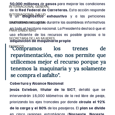
50,000 millones 
de 
pesos 
para mejorar las condiciones 
INTERNACIONAL GENERAL
de la 
Red Federal de Carreteras.
 Esta acción responde 
INTERNACIONAL SALUD
a un 
diagnóstico exhaustivo 
y a las peticiones 
ciudadanas recogidas durante las asambleas informativas 
DIVERSIDAD INCLUSIVA
en todo el territorio nacional. La Presidenta destacó que el 
PARA SABER MAS
uso eficiente de los recursos es posible gracias a la 
SECRETARIA DE LAS MUJERES
adquisición de maquinaria propia
ESTADOS
"Compramos los trenes de 
repavimentación, eso nos permite que 
utilicemos mejor el recurso porque ya 
tenemos la maquinaria y ya solamente 
se compra el asfalto".
Cobertura y Alcance Nacional
Jesús Esteban
, 
titular de la SICT
, detalló que se 
intervendrán 18,000 kilómetros de la red libre de peaje, 
priorizando los ejes troncales por donde 
circula el 92% 
de la carga y el 80% 
de los pasajeros. El 
plan se divide 
en cinco regiones estratégicas (
Noroeste, Noreste, 