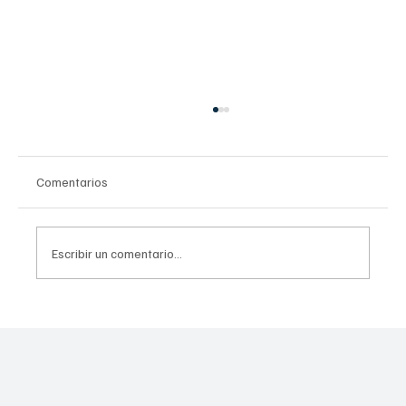
Comentarios
Escribir un comentario...
¡Histórico! México Lidera Cumbre Mundial
de Ciencia, Tecnología y Sociedad en
Morelos: Los Gigantes de la Innovación se
Reúnen