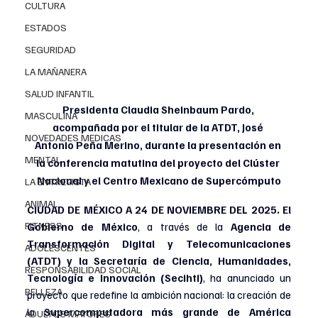
CULTURA
ESTADOS
SEGURIDAD
LA MAÑANERA
SALUD INFANTIL
Presidenta Claudia Sheinbaum Pardo, 
MASCULINA
acompañada por el titular de la ATDT, José 
NOVEDADES MEDICAS
Antonio Peña Merino, durante la presentación en 
MENTAL
la conferencia matutina del proyecto del Clúster 
Nacional y el Centro Mexicano de Supercómputo
LA ENTREVISTA
ANIMAL
CIUDAD DE MÉXICO A 24 DE NOVIEMBRE DEL 2025. El 
FITNESS
Gobierno de México
, a través de la 
Agencia de 
Transformación Digital y Telecomunicaciones 
ADOLESCENTES
(ATDT) y la Secretaría de Ciencia, Humanidades, 
RESPONSABILIDAD SOCIAL
Tecnología e Innovación (Secihti)
, ha anunciado un 
BELLEZA
proyecto que redefine la ambición nacional: la creación de 
la 
Supercomputadora más grande de América 
ADULTOS MAYORES