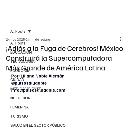
All Posts
24 nov 2025
2 min de lectura
All Posts
¡Adiós a la Fuga de Cerebros! México
EDUCACIÓN
Construirá la Supercomputadora
TECNOLOGÍA
Más Grande de América Latina
ECONOMÍA
Por: Liliana Noble Alemán
CIUDAD
@pulsosaludable
MEDIOAMBIENTE
info@pulsosaludable.com
NUTRICIÓN
FEMENINA
TURISMO
SALUD EN EL SECTOR PÚBLICO