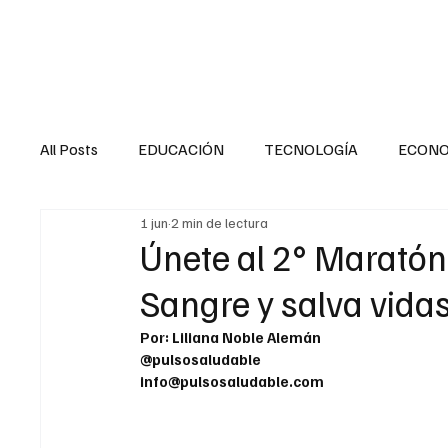
HOME
SALUD
All Posts
EDUCACIÓN
TECNOLOGÍA
ECON
1 jun
2 min de lectura
SALUD EN EL SECTOR PÚBLICO
CULTURA
Únete al 2° Maratón
Sangre y salva vida
MENTAL
LA ENTREVISTA
ANIMAL
FI
Por: Liliana Noble Alemán
@pulsosaludable
info@pulsosaludable.com
INTERNACIONAL GENERAL
INTERNACIONAL S