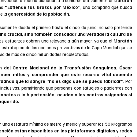
convocado a toda la ciudadanía a sumarse activamente al 
Maratón 
ma 
“Extiende tus Brazos por México”
, una campaña que busca 
e la 
generosidad de la población
.
samente desde el primero hasta el cinco de junio, no solo pretende 
o crucial, sino también consolidar una verdadera cultura de 
los esfuerzos cobran una relevancia aún mayor, ya que el 
Maratón 
 estratégica de las acciones preventivas de la Copa Mundial que se 
via de más de cinco mil unidades recolectadas.
ón del Centro Nacional de la Transfusión Sanguínea, Óscar 
romper mitos y comprender que este recurso vital depende 
dando que la sangre “no es algo que se pueda fabricar”
. Por 
 inclusivas, permitiendo que personas con tatuajes o pacientes con 
iabetes o la hipertensión, acudan a los centros asignados si 
equerido.
on una estatura mínima de metro y medio y superar los 50 kilogramos 
ención están disponibles en las plataformas digitales y redes 