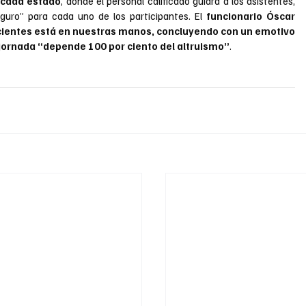
e cada estado
, donde el personal calificado guiará a los asistentes, 
uro” para cada uno de los participantes. El
 funcionario Óscar 
pacientes está en nuestras manos, concluyendo con un emotivo 
jornada “depende 100 por ciento del altruismo”
.