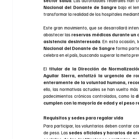
sector salud
. Las autoridades federales han 
Nacional del Donante de Sangre
 bajo el le
transformar la realidad de los hospitales mediant
Este gran movimiento, que se desarrollará inten
abastecer las 
reservas médicas durante un añ
asistencia desinteresada
. En esta ocasión, 
Nacional del Donante de Sangre
 forma parte
celebra en el país, buscando superar la meta pre
El 
titular de la Dirección de Normalizaci
Aguilar Sierra, enfatizó la urgencia de 
enteramente de la voluntad humana, recor
ello, las normativas actuales se han vuelto más
padecimientos crónicos controlados, como la 
d
cumplen con la mayoría de edad y el peso r
Requisitos y sedes para regalar vida
Para participar, los voluntarios deben contar c
de peso. Las 
sedes oficiales y horarios de at