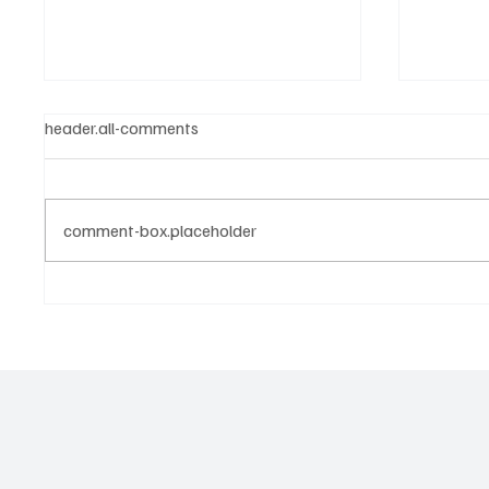
header.all-comments
comment-box.placeholder
Donación de órganos en
Requisi
México: Cómo registrarte para
donació
salvar más de ocho vidas
en el 