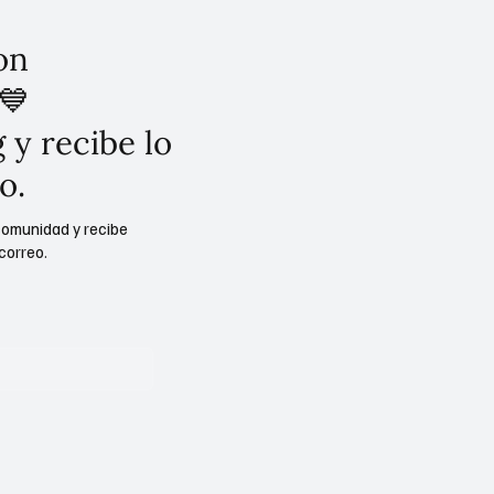
on
💙
 y recibe lo
o.
comunidad y recibe
correo.