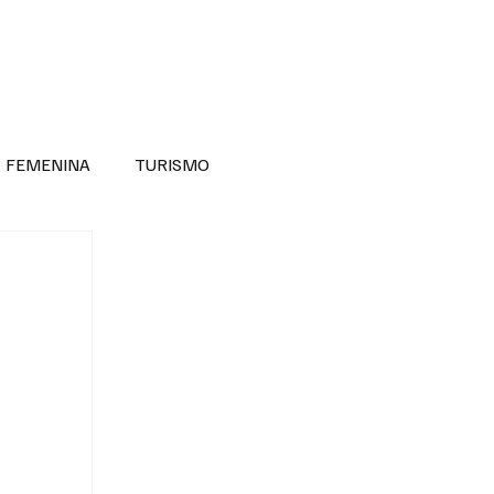
RA SABER MÁS
DIVERSIDAD INCLUSIVA
FEMENINA
TURISMO
ANTIL
MASCULINA
NOVEDADES MEDICAS
BELLEZA
ADULTOS MAYORES
SECRETARIA DE LAS MUJERES
ESTADOS