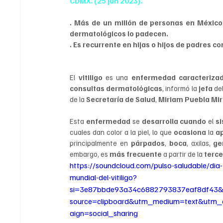
CDMX. (25 jun 2023).
. Más de un millón de personas en México 
dermatológicos lo padecen.
. Es recurrente en hijas o hijos de padres 
El 
vitiligo 
es una 
enfermedad caracteriza
consultas dermatológicas
, informó la
 jefa 
del
de la 
Secretaría de Salud
, 
Miriam Puebla Mi
Esta 
enfermedad 
se 
desarrolla cuando 
el 
s
cuales dan color a la piel, lo que 
ocasiona 
la 
a
principalmente en 
párpados
, 
boca
, axilas, 
ge
embargo, es 
más frecuente
 a partir de la 
terc
https://soundcloud.com/pulso-saludable/dia-
mundial-del-vitiligo?
si=3e87bbde93a34c6882793837eaf8df43
source=clipboard&utm_medium=text&utm
aign=social_sharing