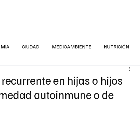
INFORMACIÓN GENERAL
LA ENTREVISTA
PA
OMÍA
CIUDAD
MEDIOAMBIENTE
NUTRICIÓN
ESTADOS
SEGURIDAD
LA MAÑANERA
SALUD INF
recurrente en hijas o hijos
rmedad autoinmune o de
TNESS
ADOLESCENTES
RESPONSABILIDAD SOCIAL
ALUD
DIVERSIDAD INCLUSIVA
PARA SABER MAS