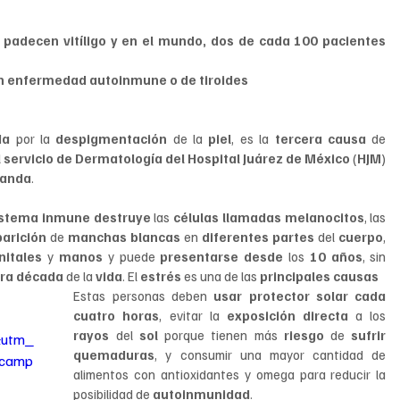
padecen vitíligo y en el mundo, dos de cada 100 pacientes 
con enfermedad autoinmune o de tiroides
da 
por la 
despigmentación 
de la 
piel
, es la 
tercera causa
 de 
 
servicio de Dermatología del Hospital Juárez de México
 (
HJM
) 
randa
.
istema inmune destruye 
las
 células llamadas melanocitos
, las 
parición
 de 
manchas blancas 
en 
diferentes partes 
del 
cuerpo
, 
nitales 
y 
manos 
y puede 
presentarse desde
 los 
10 años
, sin 
era década
 de la 
vida
. El 
estrés 
es una de las 
principales causas
Estas personas deben 
usar protector solar cada 
cuatro horas
, evitar la 
exposición directa
 a los 
rayos 
del 
sol
 porque tienen más 
riesgo
 de 
sufrir 
&utm_
quemaduras
, y consumir una mayor cantidad de 
_camp
alimentos con antioxidantes y omega para reducir la 
posibilidad de 
autoinmunidad
.