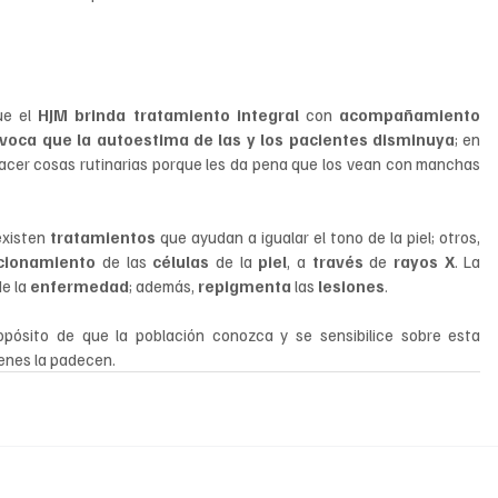
ue el 
HJM brinda tratamiento integral 
con 
acompañamiento 
voca que la autoestima de las y los pacientes disminuya
; en 
hacer cosas rutinarias porque les da pena que los vean con manchas 
existen 
tratamientos 
que ayudan a igualar el tono de la piel; otros, 
cionamiento
 de las 
células 
de la 
piel
, a 
través 
de 
rayos X
. La 
e la 
enfermedad
; además, 
repigmenta 
las 
lesiones
.
ósito de que la población conozca y se sensibilice sobre esta 
enes la padecen.