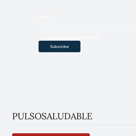
Email
*
Sí, suscríbanme a su boletín.
Subscribe
PULSOSALUDABLE