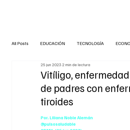
HOME
SALUD
All Posts
EDUCACIÓN
TECNOLOGÍA
ECON
25 jun 2023
2 min de lectura
SALUD EN EL SECTOR PÚBLICO
CULTURA
Vitíligo, enfermedad 
de padres con enfe
MENTAL
LA ENTREVISTA
ANIMAL
FI
tiroides
INTERNACIONAL GENERAL
INTERNACIONAL S
Por. Liliana Noble Alemán
@pulsosaludable