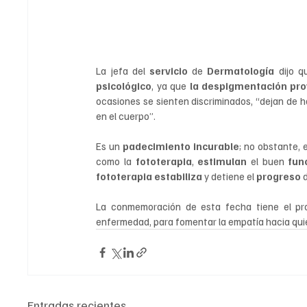
La jefa del 
servicio 
de 
Dermatología 
dijo q
psicológico
, ya que 
la despigmentación pro
ocasiones se sienten discriminados, “dejan de 
en el cuerpo”. 
Es un 
padecimiento incurable
; no obstante, 
como la 
fototerapia
, 
estimulan 
el buen 
fun
fototerapia estabiliza 
y detiene el 
progreso 
d
La conmemoración de esta fecha tiene el prop
enfermedad, para fomentar la empatía hacia qui
Entradas recientes