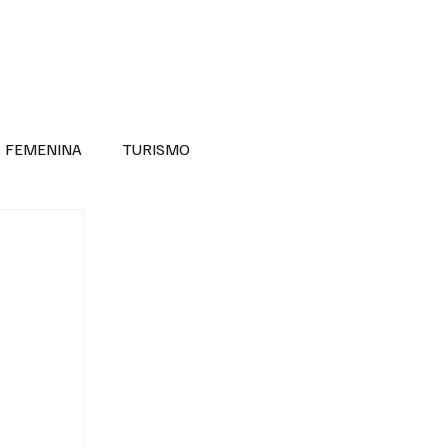
RA SABER MÁS
DIVERSIDAD INCLUSIVA
FEMENINA
TURISMO
ANTIL
MASCULINA
NOVEDADES MEDICAS
BELLEZA
ADULTOS MAYORES
SECRETARIA DE LAS MUJERES
ESTADOS