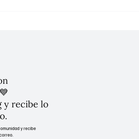
nta anuncia la Jornada
Avanzan nuevas líneas
l de Reforestación en
Cablebús en CDMX: Obr
beneficios
on
💙
 y recibe lo
o.
comunidad y recibe
correo.