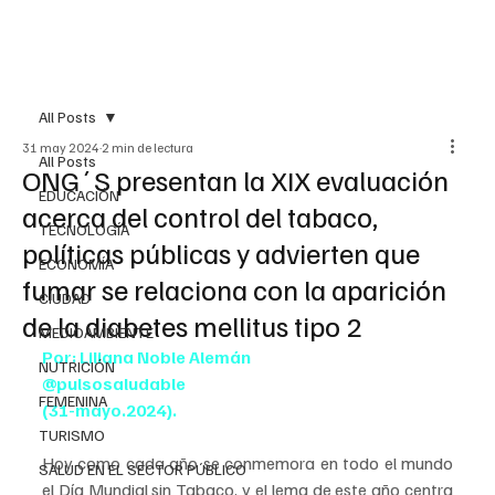
All Posts
31 may 2024
2 min de lectura
All Posts
ONG´S presentan la XIX evaluación
EDUCACIÓN
acerca del control del tabaco,
TECNOLOGÍA
políticas públicas y advierten que
ECONOMÍA
fumar se relaciona con la aparición
CIUDAD
de la diabetes mellitus tipo 2
MEDIOAMBIENTE
Por: Liliana Noble Alemán
NUTRICIÓN
@pulsosaludable
FEMENINA
(31-mayo.2024).
TURISMO
Hoy como cada año se conmemora en todo el mundo 
SALUD EN EL SECTOR PÚBLICO
el Día Mundial sin Tabaco, y el lema de este año centra 