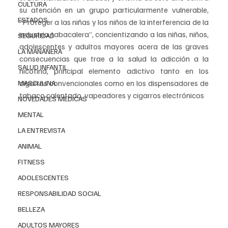
CULTURA
su atención en un grupo particularmente vulnerable, 
ESTADOS
“Proteger a las niñas y los niños de la interferencia de la 
industria tabacalera”, concientizando a las niñas, niños, 
SEGURIDAD
adolescentes y adultos mayores acera de las graves 
LA MAÑANERA
consecuencias que trae a la salud la adicción a la 
SALUD INFANTIL
nicotina, principal elemento adictivo tanto en los 
cigarros convencionales como en los dispensadores de 
MASCULINA
tabaco calentado, vapeadores y cigarros electrónicos 
NOVEDADES MEDICAS
MENTAL
LA ENTREVISTA
ANIMAL
FITNESS
ADOLESCENTES
RESPONSABILIDAD SOCIAL
BELLEZA
ADULTOS MAYORES