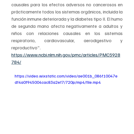
causales para los efectos adversos no cancerosos en 
prácticamente todos los sistemas orgánicos, incluida la 
función inmune deteriorada y la diabetes tipo II. El humo 
de segunda mano afecta negativamente a adultos y 
niños con relaciones causales en los sistemas 
respiratorio, cardiovascular, aerodigestivo y 
reproductivo".  
https://www.ncbi.nlm.nih.gov/pmc/articles/PMC5928
784/
https://video.wixstatic.com/video/ae001b_086f10047e
df4a0f945004cac83a2ef7/720p/mp4/file.mp4