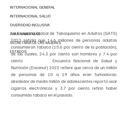
INTERNACIONAL GENERAL
INTERNACIONAL SALUD
DIVERSIDAD INCLUSIVA
La Encuesta Global de Tabaquismo en Adultos (GATS) 
PARA SABER MAS
2023 señala que 14.6 millones de personas adultas 
SECRETARIA DE LAS MUJERES
consumieron tabaco (15.6 por ciento de la población), 
ESTADOS
de las cuales, 24.3 por ciento son hombres y 7.4 por 
ciento 
mujeres.
 La
Encuesta Nacional de Salud y 
Nutrición (Ensanut) 2022 refiere que cerca de un millón 
de personas de 10 a 19 años eran fumadoras; 
alrededor de medio millón de adolescentes reportó usar 
cigarros electrónicos y 3.7 por ciento refirió haber 
consumido tabaco en el pasado.