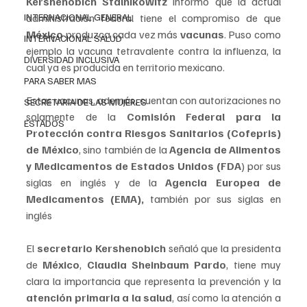
Kershenobich Stalnikowitz 
informó que la actual 
administración federal tiene el compromiso de que 
INTERNACIONAL GENERAL
México 
produzca cada vez más 
vacunas
. Puso como 
INTERNACIONAL SALUD
ejemplo la vacuna tetravalente contra la influenza, la 
DIVERSIDAD INCLUSIVA
cual ya es producida en territorio mexicano.
PARA SABER MAS
Estas vacunas, además, cuentan con autorizaciones no 
SECRETARIA DE LAS MUJERES
solamente de la 
Comisión Federal para la 
ESTADOS
Protección contra Riesgos Sanitarios (Cofepris) 
de México
, sino también de la 
Agencia de Alimentos 
y Medicamentos de Estados Unidos (FDA
) por sus 
siglas en inglés y de la 
Agencia Europea de 
Medicamentos (EMA),
 también por sus siglas en 
inglés
El 
secretario Kershenobich 
señaló que la presidenta 
de 
México
, 
Claudia Sheinbaum Pardo
, tiene muy 
clara la importancia que representa la prevención y la 
atención primaria a la salud
, así como la atención a 