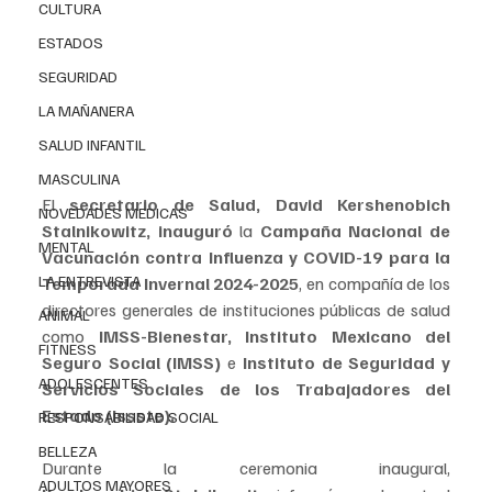
CULTURA
ESTADOS
SEGURIDAD
LA MAÑANERA
SALUD INFANTIL
MASCULINA
El 
secretario de Salud, David Kershenobich 
NOVEDADES MEDICAS
Stalnikowitz,
inauguró 
la 
Campaña Nacional de 
MENTAL
Vacunación contra Influenza y COVID-19 para la 
LA ENTREVISTA
Temporada Invernal 2024-2025
, en compañía de los 
directores generales de instituciones públicas de salud 
ANIMAL
como
 IMSS-Bienestar, Instituto Mexicano del 
FITNESS
Seguro Social (IMSS)
 e 
Instituto de Seguridad y 
ADOLESCENTES
Servicios Sociales de los Trabajadores del 
Estado (Issste).
RESPONSABILIDAD SOCIAL
BELLEZA
Durante la ceremonia inaugural, 
ADULTOS MAYORES