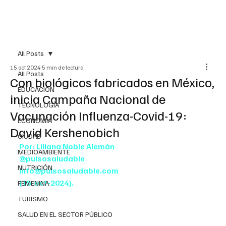
All Posts
15 oct 2024
5 min de lectura
All Posts
Con biológicos fabricados en México,
EDUCACIÓN
inicia Campaña Nacional de
TECNOLOGÍA
Vacunación Influenza-Covid-19:
ECONOMÍA
David Kershenobich
CIUDAD
Por: Liliana Noble Alemán
MEDIOAMBIENTE
@pulsosaludable
NUTRICIÓN
info@pulsosaludable.com
(15-oct-2024). 
FEMENINA
TURISMO
SALUD EN EL SECTOR PÚBLICO