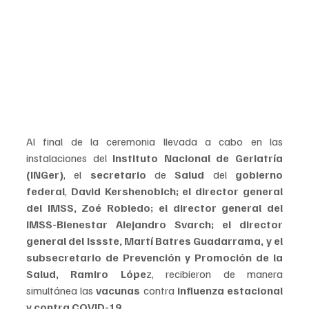
Al final de la ceremonia llevada a cabo en las 
instalaciones del 
Instituto Nacional de Geriatría 
(INGer)
, el 
secretario 
de 
Salud 
del 
gobierno 
federal
, 
David Kershenobich; el director general 
del IMSS, Zoé Robledo; el director general del 
IMSS-Bienestar Alejandro Svarch; el director 
general del Issste, Martí Batres Guadarrama, y el 
subsecretario de Prevención y Promoción de la 
Salud, Ramiro Lópe
z, recibieron de manera 
simultánea las 
vacunas 
contra 
influenza estacional 
y contra COVID-19.