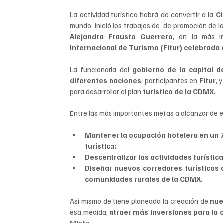
La actividad turística habrá de convertir a la 
C
mundo  inició los trabajos de  de promoción de la
Alejandra Frausto Guerrero
, en la más i
Internacional de Turismo (Fitur) celebrada
La funcionaria del 
gobierno de la capital d
diferentes naciones
, participantes en 
Fitur
, 
para desarrollar el plan
 turístico de la CDMX.
Entre las más importantes metas a alcanzar de e
Mantener la ocupación hotelera en un 70
turística; 
Descentralizar las actividades turística
Diseñar nuevos corredores turísticos 
comunidades rurales de la CDMX.
Así mismo de tiene planeada la creación de 
nue
esa medida, 
atraer más inversiones para la 
Mixto
.