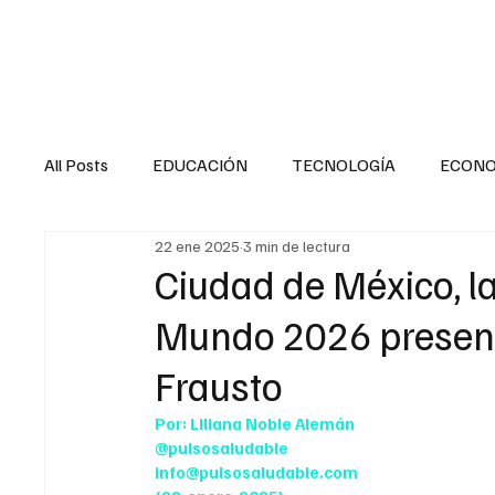
HOME
SALUD
All Posts
EDUCACIÓN
TECNOLOGÍA
ECON
22 ene 2025
3 min de lectura
SALUD EN EL SECTOR PÚBLICO
CULTURA
Ciudad de México, l
Mundo 2026 presente
MENTAL
LA ENTREVISTA
ANIMAL
FI
Frausto
Por: Liliana Noble Alemán
INTERNACIONAL GENERAL
INTERNACIONAL S
@pulsosaludable
info@pulsosaludable.com