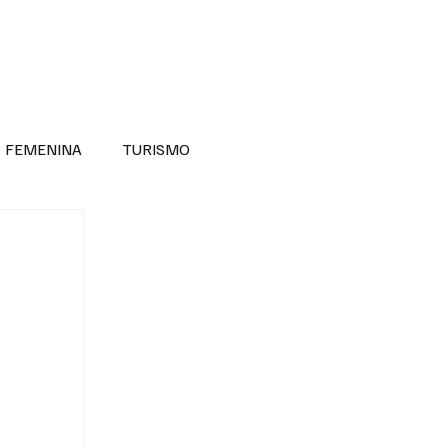
RA SABER MÁS
DIVERSIDAD INCLUSIVA
FEMENINA
TURISMO
ANTIL
MASCULINA
NOVEDADES MEDICAS
BELLEZA
ADULTOS MAYORES
SECRETARIA DE LAS MUJERES
ESTADOS