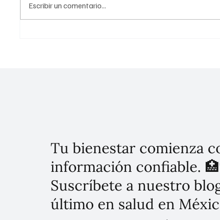
Escribir un comentario...
Viabilidad de investigar en gas
Conoce 
no convencional para
para er
garantizar la certidumbre
CDMX
ambiental: comité de 54
expertos analiza el tema
Tu bienestar comienza c
información confiable. 🏥
Suscríbete a nuestro blog
último en salud en Méxic