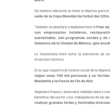
De manera adicional se tiene el objetivo para el
sede de la Copa Mundial de Futbol del 2026
También se diseñará e implementará el 
Plan de
con empresarios hoteleros, restauranter
sustentable, con programas verdes y de r
Gobierno de la Ciudad de México, que enca
La funcionaria hará notar la existencia de u
atracción turística.
En lo que respecta al turismo social de la depend
viajen unas 700 mil personas y se fortale
Navideña y la Fiesta de Fin de Año
.
Alejandra Frausto, anunciará también dará a conoc
beneficio del sector y los trabajadores de las dis
realizar grandes ferias y festivales internac