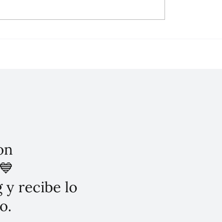
el plan de cinco puntos
Uso problemático en r
radicar el despojo en la
sociales: Guía CONAS
on
💙
 y recibe lo
o.