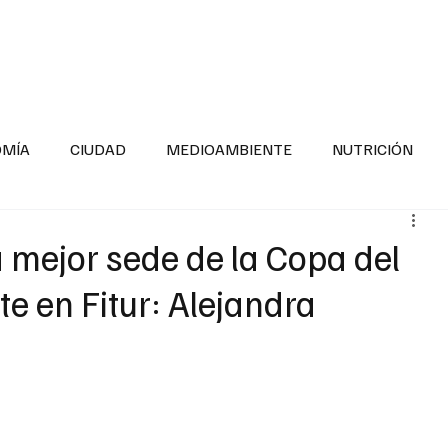
INFORMACIÓN GENERAL
LA ENTREVISTA
PA
OMÍA
CIUDAD
MEDIOAMBIENTE
NUTRICIÓN
ESTADOS
SEGURIDAD
LA MAÑANERA
SALUD INF
a mejor sede de la Copa del
 en Fitur: Alejandra
TNESS
ADOLESCENTES
RESPONSABILIDAD SOCIAL
ALUD
DIVERSIDAD INCLUSIVA
PARA SABER MAS